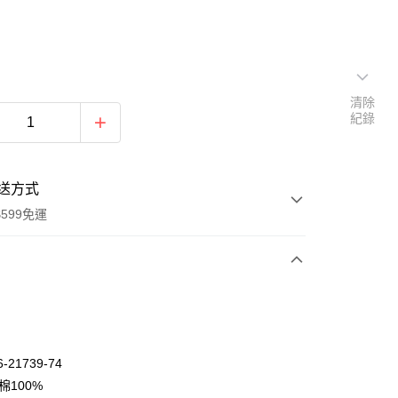
清除
紀錄
送方式
599免運
次付款
期付款
0 利率 每期
NT$348
21家銀行
-21739-74
庫商業銀行
第一商業銀行
棉100%
付款