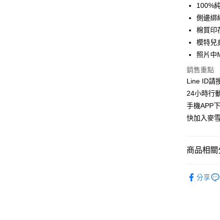
華南商
100%
LINE Pay
上海商
側邊綁
國泰世
棉質印
Apple Pay
臺灣中
模特兒身
匯豐（
街口支付
聯邦商
照片中
元大商
悠遊付
銷售重點
玉山商
Line ID
台新國
ATM付款
24小時行
台灣樂
貨到付款
手機APP
快加入麥雪
運送方式
商品相關分
全家取貨
每筆NT$1
上衣│TOP
分享
付款後全
👉熱門活
每筆NT$1
👉熱門活
萊爾富取
👉熱門活