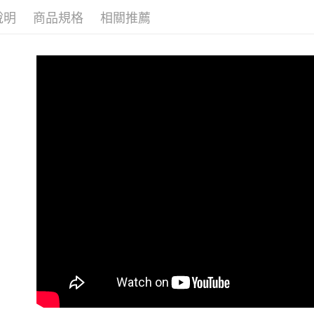
每筆NT$1
說明
商品規格
相關推薦
👉熱門活
付款後萊
🔶獨家熱銷
每筆NT$1
🛍️熱銷絕
7-11取貨
👉熱門活
每筆NT$1
👉熱門活
付款後7-1
【VIP限
每筆NT$1
【百變休
大嘴鳥宅
【親膚棉
每筆NT$1
👉熱門活
貨到付款
【布料指
每筆NT$1