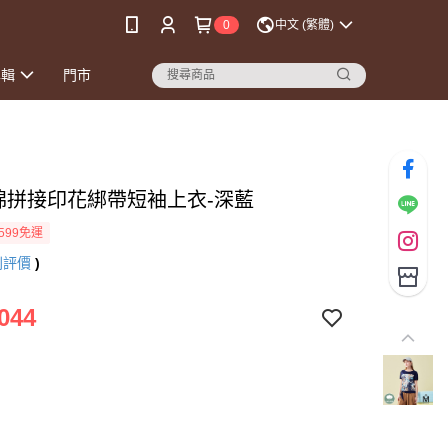
0
中文 (繁體)
專輯
門市
純棉拼接印花綁帶短袖上衣-深藍
599免運
則評價
)
044