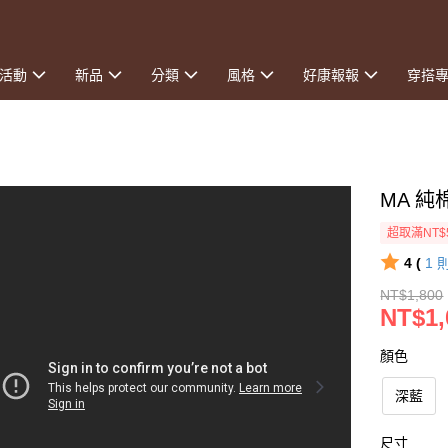
活動
新品
分類
風格
好康報報
穿搭
MA 
超取滿NT$
4 (
1
NT$1,800
NT$1,
顏色
深藍
尺寸