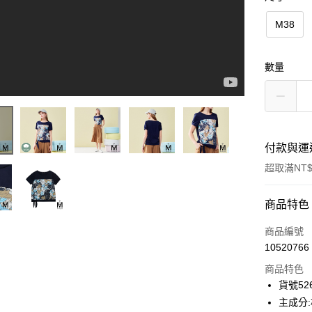
M38
數量
付款與運
超取滿NT$
付款方式
商品特色
信用卡一
商品編號
10520766
信用卡分
商品特色
3 期 
貨號526
合作金
主成分:
超商取貨