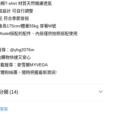
業銀行
彰化商業銀行
純棉T-shirt 材質天然親膚透氣
業儲蓄銀行
台北富邦商業銀行
結設計 可自行調整
華商業銀行
兆豐國際商業銀行
花 符合季節穿搭
小企業銀行
台中商業銀行
高175cm/體重55kg 穿著M號
台灣）商業銀行
華泰商業銀行
業銀行
遠東國際商業銀行
Model搭配的配件、內搭僅供拍照搭配使用
業銀行
永豐商業銀行
業銀行
星展（台灣）商業銀行
請搜尋：@yhg2076m
際商業銀行
中國信託商業銀行
動購物快速又安心
天信用卡公司
下載搜尋：麥雪爾MYVEGA
爾粉絲團，隨時把握最新資訊!
類 (14)
付款
00，滿NT$599(含以上)免運費
客服
家取貨
動排行榜
📱會員日專屬APP限定活動
00，滿NT$599(含以上)免運費
動排行榜
出國遊玩先買好戰服 穿搭零失誤$872up
貨付款
動排行榜
色彩喚醒夏日穿搭靈感68折up