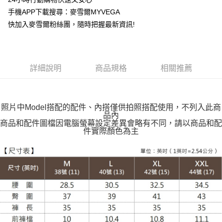
運送方式
手機APP下載搜尋：麥雪爾MYVEGA
快加入麥雪爾粉絲團，隨時把握最新資訊!
全家取貨付款
每筆NT$100，滿NT$599(含以上)免運費
付款後全家取貨
詳細說明
商品規格
相關推薦
每筆NT$100，滿NT$599(含以上)免運費
萊爾富取貨付款
每筆NT$100，滿NT$988(含以上)免運費
照片中Model搭配的配件、內搭僅供拍照搭配使用，不列入此商
品內
付款後萊爾富取貨
商品和配件圖檔因電腦螢幕設定差異會略有不同，請以商品和配
件實際顏色為主
每筆NT$100，滿NT$988(含以上)免運費
7-11取貨付款
每筆NT$100，滿NT$988(含以上)免運費
付款後7-11取貨
每筆NT$100，滿NT$988(含以上)免運費
大嘴鳥宅配通