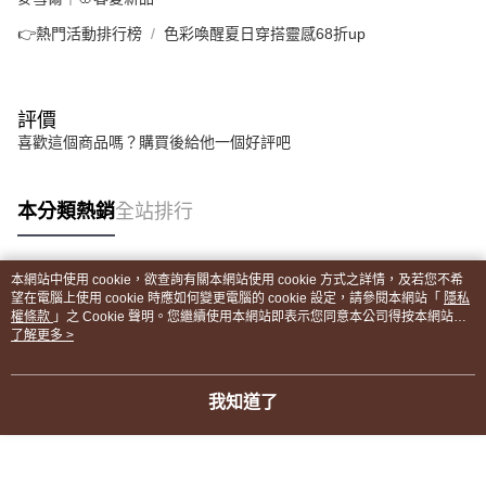
👉熱門活動排行榜
色彩喚醒夏日穿搭靈感68折up
評價
喜歡這個商品嗎？購買後給他一個好評吧
本分類熱銷
全站排行
本網站中使用 cookie，欲查詢有關本網站使用 cookie 方式之詳情，及若您不希
熱門標籤
望在電腦上使用 cookie 時應如何變更電腦的 cookie 設定，請參閱本網站「
隱私
權條款
」之 Cookie 聲明。您繼續使用本網站即表示您同意本公司得按本網站使
用條款之 Cookie 聲明使用 cookie。
了解更多 >
我知道了