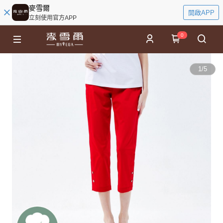
麥雪爾
開啟APP
立刻使用官方APP
0
1
/
5