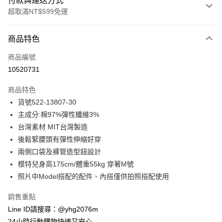
付款與運送方式
超取滿NT$599免運
付款方式
商品特色
信用卡一次付款
商品編號
信用卡分期付款
10520731
3 期 0 利率 每期
NT$769
21家銀行
商品特色
合作金庫商業銀行
第一商業銀行
超商取貨付款
貨號522-13807-30
華南商業銀行
彰化商業銀行
主成分:棉97%彈性纖維3%
LINE Pay
上海商業儲蓄銀行
台北富邦商業銀行
國泰世華商業銀行
兆豐國際商業銀行
台灣素材 MIT台灣製造
Apple Pay
臺灣中小企業銀行
台中商業銀行
後鬆緊腰頭有彈性伸縮好穿
匯豐（台灣）商業銀行
華泰商業銀行
兩側口袋及褲管造型鈕設計
街口支付
聯邦商業銀行
遠東國際商業銀行
模特兒身高175cm/體重55kg 穿著M號
元大商業銀行
永豐商業銀行
悠遊付
照片中Model搭配的配件、內搭僅供拍照搭配使用
玉山商業銀行
星展（台灣）商業銀行
台新國際商業銀行
中國信託商業銀行
ATM付款
銷售重點
台灣樂天信用卡公司
貨到付款
Line ID請搜尋：@yhg2076m
24小時行動購物快速又安心