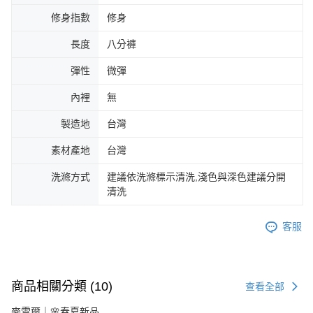
修身指數
修身
長度
八分褲
彈性
微彈
內裡
無
製造地
台灣
素材產地
台灣
洗滌方式
建議依洗滌標示清洗,淺色與深色建議分開
清洗
客服
商品相關分類 (10)
查看全部
麥雪爾｜🌸春夏新品