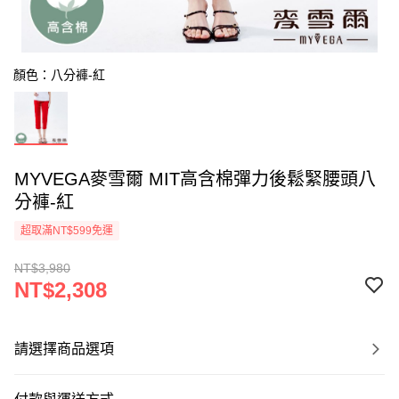
顏色：八分褲-紅
MYVEGA麥雪爾 MIT高含棉彈力後鬆緊腰頭八
分褲-紅
超取滿NT$599免運
NT$3,980
NT$2,308
請選擇商品選項