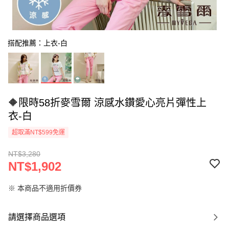
搭配推薦：上衣-白
🔶限時58折麥雪爾 涼感水鑽愛心亮片彈性上
衣-白
超取滿NT$599免運
NT$3,280
NT$1,902
※ 本商品不適用折價券
請選擇商品選項