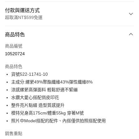
付款與運送方式
超取滿NT$599免運
付款方式
商品特色
信用卡一次付款
商品編號
信用卡分期付款
10520724
3 期 0 利率 每期
NT$634
21家銀行
商品特色
合作金庫商業銀行
第一商業銀行
超商取貨付款
貨號522-11741-10
華南商業銀行
彰化商業銀行
主成分:縲縈49%聚酯纖維43%彈性纖維8%
LINE Pay
上海商業儲蓄銀行
台北富邦商業銀行
國泰世華商業銀行
兆豐國際商業銀行
涼感縲縈高彈面料 輕鬆舒適不緊繃
Apple Pay
臺灣中小企業銀行
台中商業銀行
水鑽大愛心搭配俏皮印花
匯豐（台灣）商業銀行
華泰商業銀行
整件亮片點綴 造型質感提升
街口支付
聯邦商業銀行
遠東國際商業銀行
模特兒身高175cm/體重55kg 穿著M號
元大商業銀行
永豐商業銀行
悠遊付
照片中Model搭配的配件、內搭僅供拍照搭配使用
玉山商業銀行
星展（台灣）商業銀行
台新國際商業銀行
中國信託商業銀行
ATM付款
銷售重點
台灣樂天信用卡公司