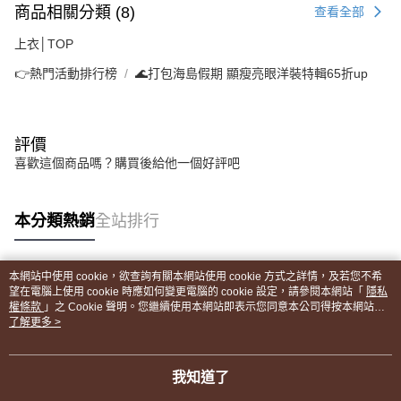
商品相關分類 (8)
查看全部
上衣│TOP
👉熱門活動排行榜
🌊打包海島假期 顯瘦亮眼洋裝特輯65折up
評價
喜歡這個商品嗎？購買後給他一個好評吧
本分類熱銷
全站排行
本網站中使用 cookie，欲查詢有關本網站使用 cookie 方式之詳情，及若您不希
熱門標籤
望在電腦上使用 cookie 時應如何變更電腦的 cookie 設定，請參閱本網站「
隱私
權條款
」之 Cookie 聲明。您繼續使用本網站即表示您同意本公司得按本網站使
用條款之 Cookie 聲明使用 cookie。
了解更多 >
我知道了