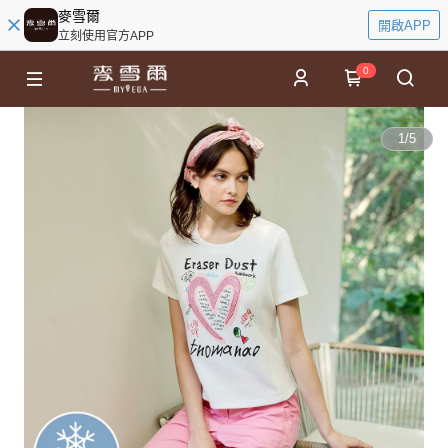
麥雪爾
開啟APP
立刻使用官方APP
0
1
/
5