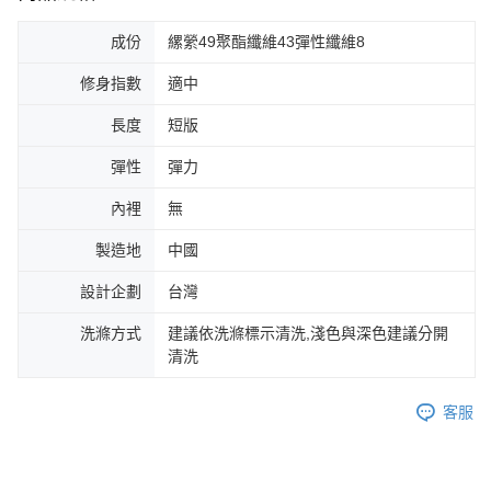
成份
縲縈49聚酯纖維43彈性纖維8
修身指數
適中
長度
短版
彈性
彈力
內裡
無
製造地
中國
設計企劃
台灣
洗滌方式
建議依洗滌標示清洗,淺色與深色建議分開
清洗
客服