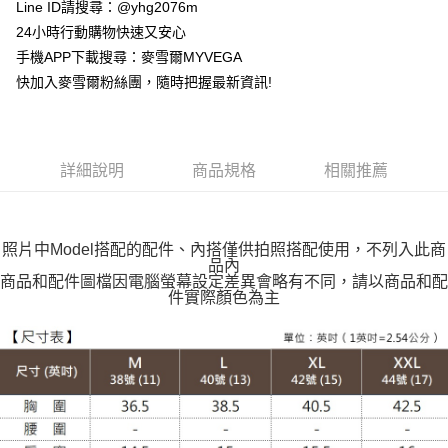
貨到付款
Line ID請搜尋：@yhg2076m
24小時行動購物快速又安心
運送方式
手機APP下載搜尋：麥雪爾MYVEGA
快加入麥雪爾粉絲團，隨時把握最新資訊!
全家取貨付款
每筆NT$100，滿NT$599(含以上)免運費
付款後全家取貨
詳細說明
商品規格
相關推薦
每筆NT$100，滿NT$599(含以上)免運費
萊爾富取貨付款
每筆NT$100，滿NT$988(含以上)免運費
照片中Model搭配的配件、內搭僅供拍照搭配使用，不列入此商
品內
付款後萊爾富取貨
商品和配件圖檔因電腦螢幕設定差異會略有不同，請以商品和配
件實際顏色為主
每筆NT$100，滿NT$988(含以上)免運費
7-11取貨付款
每筆NT$100，滿NT$988(含以上)免運費
付款後7-11取貨
每筆NT$100，滿NT$988(含以上)免運費