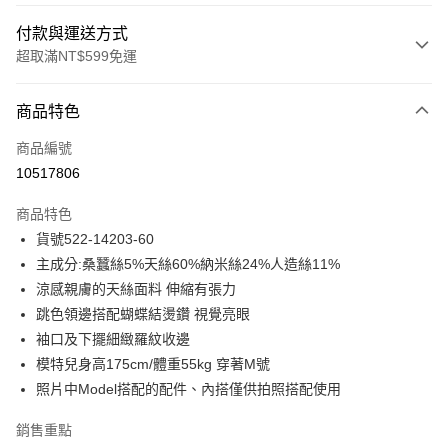
付款與運送方式
超取滿NT$599免運
付款方式
商品特色
信用卡一次付款
商品編號
信用卡分期付款
10517806
3 期 0 利率 每期
NT$943
21家銀行
商品特色
合作金庫商業銀行
第一商業銀行
超商取貨付款
貨號522-14203-60
華南商業銀行
彰化商業銀行
主成分:桑蠶絲5%天絲60%納米絲24%人造絲11%
LINE Pay
上海商業儲蓄銀行
台北富邦商業銀行
國泰世華商業銀行
兆豐國際商業銀行
涼感親膚的天絲面料 伸縮有張力
Apple Pay
臺灣中小企業銀行
台中商業銀行
跳色領邊搭配蝴蝶結燙鑽 視覺亮眼
匯豐（台灣）商業銀行
華泰商業銀行
袖口及下擺細緻羅紋收邊
街口支付
聯邦商業銀行
遠東國際商業銀行
模特兒身高175cm/體重55kg 穿著M號
元大商業銀行
永豐商業銀行
悠遊付
照片中Model搭配的配件、內搭僅供拍照搭配使用
玉山商業銀行
星展（台灣）商業銀行
台新國際商業銀行
中國信託商業銀行
ATM付款
銷售重點
台灣樂天信用卡公司