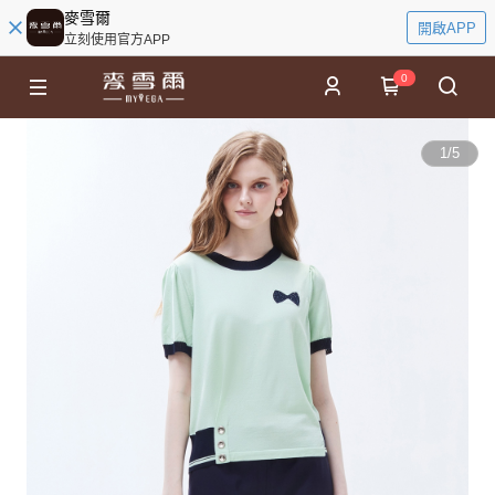
麥雪爾
開啟APP
立刻使用官方APP
0
1
/
5