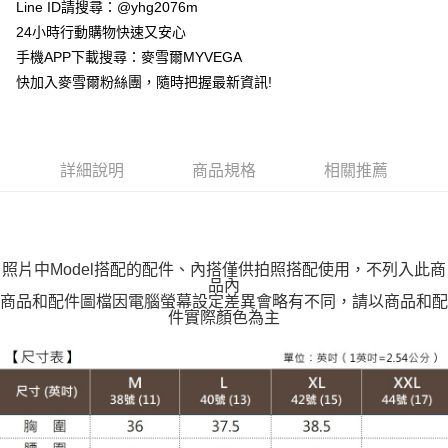
貨到付款
Line ID請搜尋：@yhg2076m
24小時行動購物快速又安心
運送方式
手機APP下載搜尋：麥雪爾MYVEGA
快加入麥雪爾粉絲團，隨時把握最新資訊!
全家取貨付款
每筆NT$100，滿NT$599(含以上)免運費
付款後全家取貨
詳細說明
商品規格
相關推薦
每筆NT$100，滿NT$599(含以上)免運費
萊爾富取貨付款
每筆NT$100，滿NT$988(含以上)免運費
照片中Model搭配的配件、內搭僅供拍照搭配使用，不列入此商
付款後萊爾富取貨
品內
商品和配件圖檔因電腦螢幕設定差異會略有不同，請以商品和配
每筆NT$100，滿NT$988(含以上)免運費
件實際顏色為主
7-11取貨付款
每筆NT$100，滿NT$988(含以上)免運費
付款後7-11取貨
每筆NT$100，滿NT$988(含以上)免運費