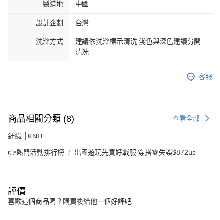
製造地
中國
設計企劃
台灣
洗滌方式
建議依洗滌標示清洗,淺色與深色建議分開
清洗
客服
商品相關分類 (8)
查看全部
針織 │KNIT
👉熱門活動排行榜
出國遊玩先買好戰服 穿搭零失誤$872up
評價
喜歡這個商品嗎？購買後給他一個好評吧