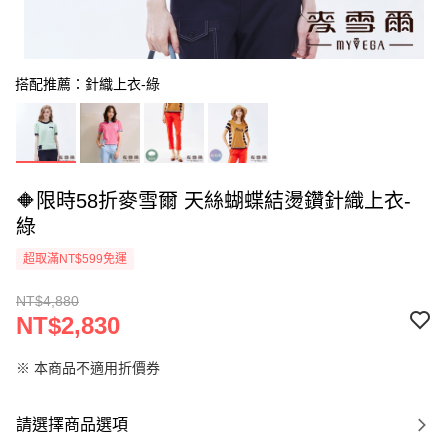
搭配推薦：針織上衣-綠
🔶限時58折麥雪爾 天絲蝴蝶結燙鑽針織上衣-
綠
超取滿NT$599免運
NT$4,880
NT$2,830
※ 本商品不適用折價券
請選擇商品選項