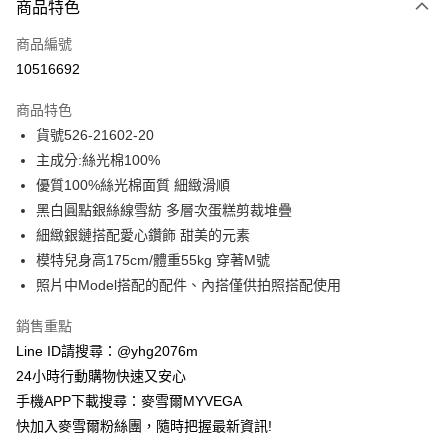
商品特色
信用卡一次付款
商品編號
信用卡分期付款
10516692
3 期 0 利率 每期
NT$560
21家銀行
商品特色
合作金庫商業銀行
第一商業銀行
超商取貨付款
貨號526-21602-20
華南商業銀行
彰化商業銀行
主成分:絲光棉100%
LINE Pay
上海商業儲蓄銀行
台北富邦商業銀行
國泰世華商業銀行
兆豐國際商業銀行
優質100%絲光棉面質 細緻滑順
Apple Pay
臺灣中小企業銀行
台中商業銀行
黑白圓點銀絲線雪紡 多層次蛋糕剪裁堆疊
匯豐（台灣）商業銀行
華泰商業銀行
細緻銀鏈搭配愛心鑽飾 甜美的元素
街口支付
聯邦商業銀行
遠東國際商業銀行
模特兒身高175cm/體重55kg 穿著M號
元大商業銀行
永豐商業銀行
悠遊付
照片中Model搭配的配件、內搭僅供拍照搭配使用
玉山商業銀行
星展（台灣）商業銀行
台新國際商業銀行
中國信託商業銀行
ATM付款
銷售重點
台灣樂天信用卡公司
貨到付款
Line ID請搜尋：@yhg2076m
24小時行動購物快速又安心
運送方式
手機APP下載搜尋：麥雪爾MYVEGA
快加入麥雪爾粉絲團，隨時把握最新資訊!
全家取貨付款