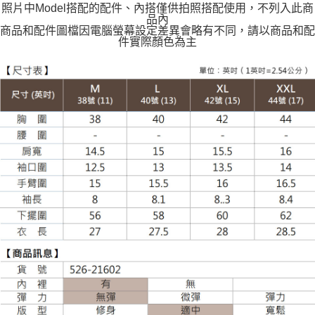
每筆NT$120
照片中Model搭配的配件、內搭僅供拍照搭配使用，不列入此商
品內
商品和配件圖檔因電腦螢幕設定差異會略有不同，請以商品和配
件實際顏色為主