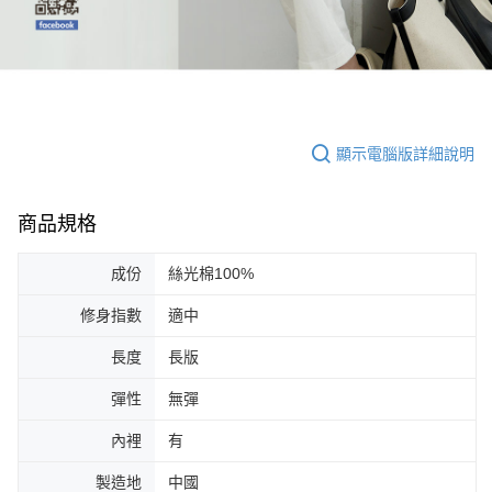
顯示電腦版詳細說明
商品規格
成份
絲光棉100%
修身指數
適中
長度
長版
彈性
無彈
內裡
有
製造地
中國