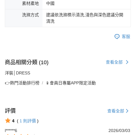
素材產地
中國
洗滌方式
建議依洗滌標示清洗,淺色與深色建議分開
清洗
客服
商品相關分類 (10)
查看全部
洋裝│DRESS
👉熱門活動排行榜
📱會員日專屬APP限定活動
評價
查看全部
4
(
1
則評價
)
l******6
2026/03/03