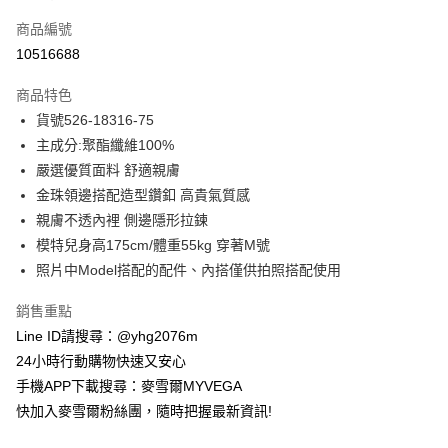
信用卡一次付款
商品編號
信用卡分期付款
10516688
3 期 0 利率 每期
NT$792
21家銀行
商品特色
合作金庫商業銀行
第一商業銀行
超商取貨付款
貨號526-18316-75
華南商業銀行
彰化商業銀行
主成分:聚酯纖維100%
LINE Pay
上海商業儲蓄銀行
台北富邦商業銀行
國泰世華商業銀行
兆豐國際商業銀行
嚴選優質面料 舒適親膚
Apple Pay
臺灣中小企業銀行
台中商業銀行
金珠領邊搭配造型鑽釦 高貴氣質感
匯豐（台灣）商業銀行
華泰商業銀行
親膚不透內裡 側邊隱形拉鍊
街口支付
聯邦商業銀行
遠東國際商業銀行
模特兒身高175cm/體重55kg 穿著M號
元大商業銀行
永豐商業銀行
悠遊付
照片中Model搭配的配件、內搭僅供拍照搭配使用
玉山商業銀行
星展（台灣）商業銀行
台新國際商業銀行
中國信託商業銀行
ATM付款
銷售重點
台灣樂天信用卡公司
貨到付款
Line ID請搜尋：@yhg2076m
24小時行動購物快速又安心
運送方式
手機APP下載搜尋：麥雪爾MYVEGA
快加入麥雪爾粉絲團，隨時把握最新資訊!
全家取貨付款
每筆NT$100，滿NT$599(含以上)免運費