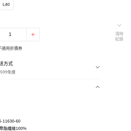
L40
清除
紀錄
不適用折價券
送方式
599免運
次付款
期付款
0 利率 每期
NT$464
21家銀行
-11630-60
庫商業銀行
第一商業銀行
聚酯纖維100%
付款