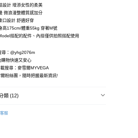
業銀行
彰化商業銀行
結設計 增添女性的柔美
業儲蓄銀行
台北富邦商業銀行
邊 微浪漫整體質感加分
華商業銀行
兆豐國際商業銀行
束口設計 舒適好穿
小企業銀行
台中商業銀行
高175cm/體重55kg 穿著M號
台灣）商業銀行
華泰商業銀行
業銀行
遠東國際商業銀行
Model搭配的配件、內搭僅供拍照搭配使用
業銀行
永豐商業銀行
業銀行
星展（台灣）商業銀行
請搜尋：@yhg2076m
際商業銀行
中國信託商業銀行
動購物快速又安心
天信用卡公司
下載搜尋：麥雪爾MYVEGA
爾粉絲團，隨時把握最新資訊!
類 (12)
付款
00，滿NT$599(含以上)免運費
客服
家取貨
動排行榜
📱會員日專屬APP限定活動
00，滿NT$599(含以上)免運費
動排行榜
出國遊玩先買好戰服 穿搭零失誤$872up
貨付款