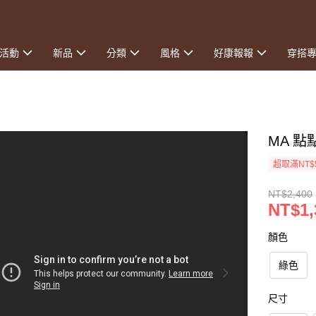
活動
新品
分類
風格
好康報報
穿搭
MA 
超取滿NT$
NT$2,400
NT$1,
顏色
綠色
尺寸