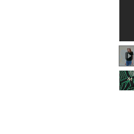
0:00
/
0:36