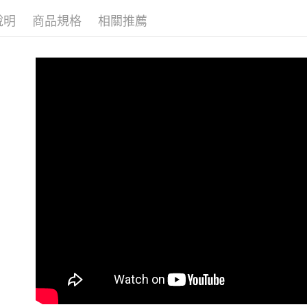
雪紡款｜CH
每筆NT$1
說明
商品規格
相關推薦
👉熱門活
付款後萊
🔶獨家熱銷
每筆NT$1
👉熱門活
7-11取貨
👉熱門活
每筆NT$1
【VIP限
付款後7-1
【上班族
每筆NT$1
【上班族
大嘴鳥宅
免燙高效
每筆NT$1
貨到付款
每筆NT$1