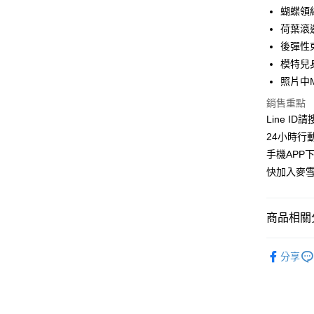
華南商
蝴蝶領
LINE Pay
上海商
荷葉滾
國泰世
後彈性
Apple Pay
臺灣中
模特兒身
匯豐（
街口支付
聯邦商
照片中
元大商
悠遊付
銷售重點
玉山商
Line ID
台新國
ATM付款
24小時行
台灣樂
貨到付款
手機APP
快加入麥雪
運送方式
商品相關分
全家取貨
每筆NT$1
上衣│TOP
分享
付款後全
👉熱門活
每筆NT$1
👉熱門活
萊爾富取