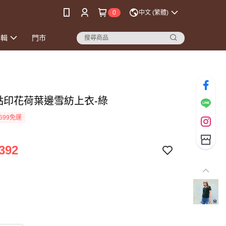
0
中文 (繁體)
專輯
門市
點點印花荷葉邊雪紡上衣-綠
599免運
392