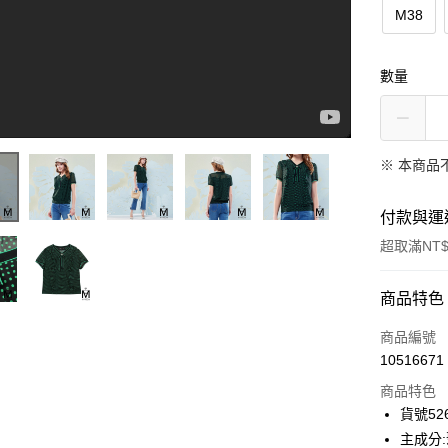
M38
數量
※ 本商品
付款與運
超取滿NT$
【麥雪爾】MA點點印花荷葉邊雪紡上衣526-11630
付款方式
商品特色
信用卡一
商品編號
10516671
信用卡分
商品特色
3 期 
貨號526
合作金
主成分:
超商取貨