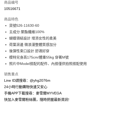
商品编号
信用卡分期付款
10516671
3期 0利率，每期
NT$464
21家银行
商品特色
合作金库商业银行
第一商业银行
超商取货付款
貨號526-11630-60
华南商业银行
彰化商业银行
主成分:聚酯纖維100%
LINE Pay
上海商业储蓄银行
台北富邦商业银行
国泰世华商业银行
兆丰国际商业银行
蝴蝶領結設計 增添女性的柔美
Apple Pay
台湾中小企业银行
台中商业银行
荷葉滾邊 微浪漫整體質感加分
汇丰（台湾）商业银行
华泰商业银行
後彈性束口設計 舒適好穿
街口支付
联邦商业银行
远东国际商业银行
模特兒身高175cm/體重55kg 穿著M號
元大商业银行
永丰商业银行
悠遊付
照片中Model搭配的配件、內搭僅供拍照搭配使用
玉山商业银行
星展（台湾）商业银行
台新国际商业银行
中国信托商业银行
ATM付款
销售重点
台湾乐天信用卡公司
货到付款
Line ID請搜尋：@yhg2076m
24小時行動購物快速又安心
运送方式
手機APP下載搜尋：麥雪爾MYVEGA
快加入麥雪爾粉絲團，隨時把握最新資訊!
全家取貨付款
每笔NT$100，满NT$599(含以上)免运费