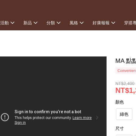
打活動
新品
分類
風格
好康報報
穿搭
MA 
Convenienc
NT$2,400
NT$1,
顏色
綠色
尺寸