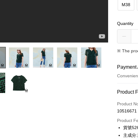
M38
Quantity
※ The pro
Payment 
Convenien
Payment
Product 
Credit Car
Product N
10516671
Credit Car
Product F
0% for
貨號526
Taiwan 
Convenien
主成分: