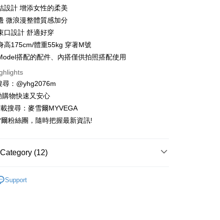
n Commercial Bank
Chang Hwa Commercial Bank
結設計 增添女性的柔美
anghai Commercial &
Taipei Fubon Commercial Bank
邊 微浪漫整體質感加分
s Bank
束口設計 舒適好穿
United Bank
Mega International Commercial
Bank
高175cm/體重55kg 穿著M號
Business Bank
Taichung Commercial Bank
Model搭配的配件、內搭僅供拍照搭配使用
nk (Taiwan) Limited
Hwatai Bank
t
ghlights
ank of Taiwan
Far Eastern International Bank
請搜尋：@yhg2076m
 Commercial Bank
Bank SinoPac
fer
Commercial Bank
DBS Bank
動購物快速又安心
livery
International Bank
CTBC Bank
下載搜尋：麥雪爾MYVEGA
Rakuten Card, Inc.
爾粉絲團，隨時把握最新資訊!
 Method
付款
Category (12)
er | Free shipping on orders of NT$599 or more
Support
家取貨
動排行榜
📱會員日專屬APP限定活動
er | Free shipping on orders of NT$599 or more
動排行榜
出國遊玩先買好戰服 穿搭零失誤$872up
貨付款