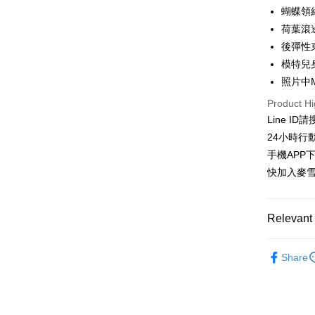
Hua Na
蝴蝶領
LINE Pay
The Sh
荷葉滾
Saving
Apple Pay
後彈性
Cathay 
模特兒身
JKOPAY
Taiwan 
照片中
HSBC Ba
Easy Walle
Product Hi
Union B
Line ID
Yuanta
ATM Trans
E.SUN 
24小時行
Cash on De
Taishin 
手機APP
Taiwan 
快加入麥雪
Shipping
全家取貨
Relevant 
NT$100/ord
上衣│TOP
Share
付款後全
👉熱門活
NT$100/ord
👉熱門活
萊爾富取