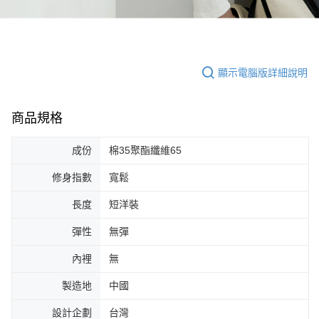
顯示電腦版詳細說明
商品規格
成份
棉35聚酯纖維65
修身指數
寬鬆
長度
短洋裝
彈性
無彈
內裡
無
製造地
中國
設計企劃
台灣