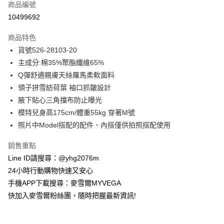
商品編號
信用卡分期付款
10499692
3 期 0 利率 每期
NT$638
21家銀行
商品特色
合作金庫商業銀行
第一商業銀行
超商取貨付款
貨號526-28103-20
華南商業銀行
彰化商業銀行
主成分:棉35%聚酯纖維65%
LINE Pay
上海商業儲蓄銀行
台北富邦商業銀行
國泰世華商業銀行
兆豐國際商業銀行
Q彈舒適親膚天絲羅馬柔軟面料
Apple Pay
臺灣中小企業銀行
台中商業銀行
領子拼雪紡荷葉 袖口抓皺設計
匯豐（台灣）商業銀行
華泰商業銀行
腋下貼心三角擋布防止曝光
街口支付
聯邦商業銀行
遠東國際商業銀行
模特兒身高175cm/體重55kg 穿著M號
元大商業銀行
永豐商業銀行
悠遊付
照片中Model搭配的配件、內搭僅供拍照搭配使用
玉山商業銀行
星展（台灣）商業銀行
台新國際商業銀行
中國信託商業銀行
ATM付款
銷售重點
台灣樂天信用卡公司
貨到付款
Line ID請搜尋：@yhg2076m
24小時行動購物快速又安心
運送方式
手機APP下載搜尋：麥雪爾MYVEGA
快加入麥雪爾粉絲團，隨時把握最新資訊!
全家取貨付款
每筆NT$100，滿NT$599(含以上)免運費