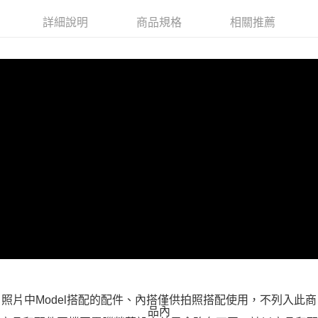
付款後全家取貨
詳細說明
商品規格
相關推薦
每筆NT$100，滿NT$599(含以上)免運費
萊爾富取貨付款
每筆NT$100，滿NT$988(含以上)免運費
付款後萊爾富取貨
每筆NT$100，滿NT$988(含以上)免運費
7-11取貨付款
每筆NT$100，滿NT$988(含以上)免運費
付款後7-11取貨
每筆NT$100，滿NT$988(含以上)免運費
大嘴鳥宅配通
每筆NT$100，滿NT$988(含以上)免運費
貨到付款
照片中Model搭配的配件、內搭僅供拍照搭配使用，不列入此商
每筆NT$120
品內