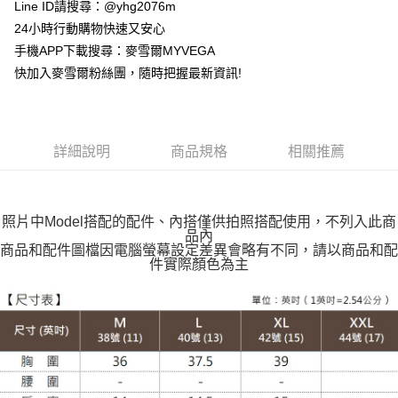
貨到付款
Line ID請搜尋：@yhg2076m
24小時行動購物快速又安心
運送方式
手機APP下載搜尋：麥雪爾MYVEGA
快加入麥雪爾粉絲團，隨時把握最新資訊!
全家取貨付款
每筆NT$100，滿NT$599(含以上)免運費
付款後全家取貨
詳細說明
商品規格
相關推薦
每筆NT$100，滿NT$599(含以上)免運費
萊爾富取貨付款
每筆NT$100，滿NT$988(含以上)免運費
照片中Model搭配的配件、內搭僅供拍照搭配使用，不列入此商
品內
付款後萊爾富取貨
商品和配件圖檔因電腦螢幕設定差異會略有不同，請以商品和配
件實際顏色為主
每筆NT$100，滿NT$988(含以上)免運費
7-11取貨付款
每筆NT$100，滿NT$988(含以上)免運費
付款後7-11取貨
每筆NT$100，滿NT$988(含以上)免運費