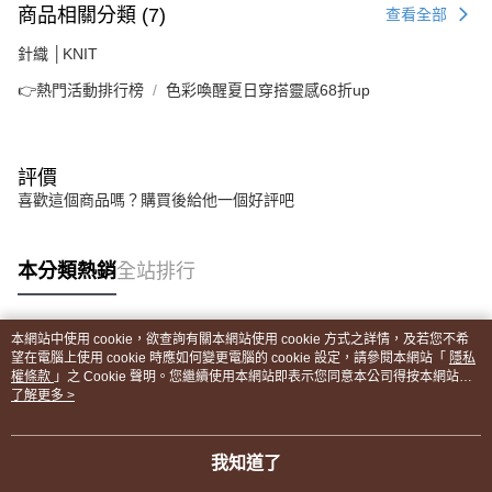
商品相關分類 (7)
查看全部
針織 │KNIT
👉熱門活動排行榜
色彩喚醒夏日穿搭靈感68折up
評價
喜歡這個商品嗎？購買後給他一個好評吧
本分類熱銷
全站排行
本網站中使用 cookie，欲查詢有關本網站使用 cookie 方式之詳情，及若您不希
熱門標籤
望在電腦上使用 cookie 時應如何變更電腦的 cookie 設定，請參閱本網站「
隱私
權條款
」之 Cookie 聲明。您繼續使用本網站即表示您同意本公司得按本網站使
用條款之 Cookie 聲明使用 cookie。
了解更多 >
我知道了