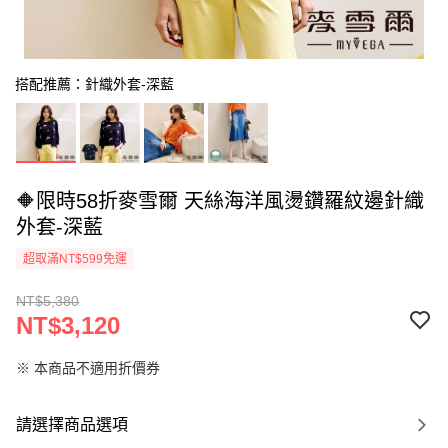
搭配推薦：針織外套-深藍
🔶限時58折麥雪爾 天絲海洋風燙鑽羅紋邊針織
外套-深藍
超取滿NT$599免運
NT$5,380
NT$3,120
※ 本商品不適用折價券
請選擇商品選項