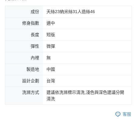
成份
天絲23納米絲31人造絲46
修身指數
適中
長度
短版
彈性
微彈
內裡
無
製造地
中國
設計企劃
台灣
洗滌方式
建議依洗滌標示清洗,淺色與深色建議分開
清洗
客服