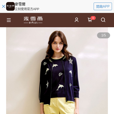
麥雪爾
開啟APP
立刻使用官方APP
0
1
/
5