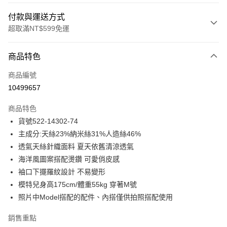
付款與運送方式
超取滿NT$599免運
付款方式
商品特色
信用卡一次付款
商品編號
信用卡分期付款
10499657
3 期 0 利率 每期
NT$1,040
21家銀行
商品特色
合作金庫商業銀行
第一商業銀行
超商取貨付款
貨號522-14302-74
華南商業銀行
彰化商業銀行
主成分:天絲23%納米絲31%人造絲46%
LINE Pay
上海商業儲蓄銀行
台北富邦商業銀行
國泰世華商業銀行
兆豐國際商業銀行
透氣天絲針織面料 夏天依舊清涼透氣
Apple Pay
臺灣中小企業銀行
台中商業銀行
海洋風圖案搭配燙鑽 可愛俏皮感
匯豐（台灣）商業銀行
華泰商業銀行
袖口下擺羅紋設計 不易變形
街口支付
聯邦商業銀行
遠東國際商業銀行
模特兒身高175cm/體重55kg 穿著M號
元大商業銀行
永豐商業銀行
悠遊付
照片中Model搭配的配件、內搭僅供拍照搭配使用
玉山商業銀行
星展（台灣）商業銀行
台新國際商業銀行
中國信託商業銀行
ATM付款
銷售重點
台灣樂天信用卡公司