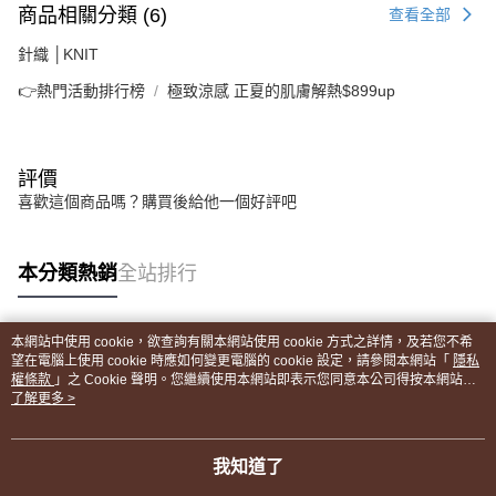
商品相關分類 (6)
查看全部
針織 │KNIT
👉熱門活動排行榜
極致涼感 正夏的肌膚解熱$899up
評價
喜歡這個商品嗎？購買後給他一個好評吧
本分類熱銷
全站排行
本網站中使用 cookie，欲查詢有關本網站使用 cookie 方式之詳情，及若您不希
熱門標籤
望在電腦上使用 cookie 時應如何變更電腦的 cookie 設定，請參閱本網站「
隱私
權條款
」之 Cookie 聲明。您繼續使用本網站即表示您同意本公司得按本網站使
用條款之 Cookie 聲明使用 cookie。
了解更多 >
我知道了