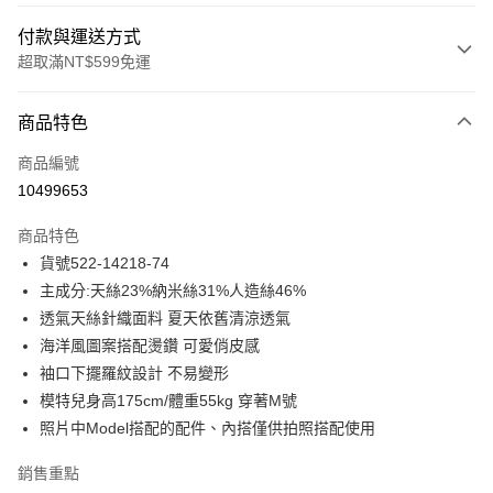
付款與運送方式
超取滿NT$599免運
付款方式
商品特色
信用卡一次付款
商品編號
信用卡分期付款
10499653
3 期 0 利率 每期
NT$846
21家銀行
商品特色
合作金庫商業銀行
第一商業銀行
超商取貨付款
貨號522-14218-74
華南商業銀行
彰化商業銀行
主成分:天絲23%納米絲31%人造絲46%
LINE Pay
上海商業儲蓄銀行
台北富邦商業銀行
國泰世華商業銀行
兆豐國際商業銀行
透氣天絲針織面料 夏天依舊清涼透氣
Apple Pay
臺灣中小企業銀行
台中商業銀行
海洋風圖案搭配燙鑽 可愛俏皮感
匯豐（台灣）商業銀行
華泰商業銀行
袖口下擺羅紋設計 不易變形
街口支付
聯邦商業銀行
遠東國際商業銀行
模特兒身高175cm/體重55kg 穿著M號
元大商業銀行
永豐商業銀行
悠遊付
照片中Model搭配的配件、內搭僅供拍照搭配使用
玉山商業銀行
星展（台灣）商業銀行
台新國際商業銀行
中國信託商業銀行
ATM付款
銷售重點
台灣樂天信用卡公司