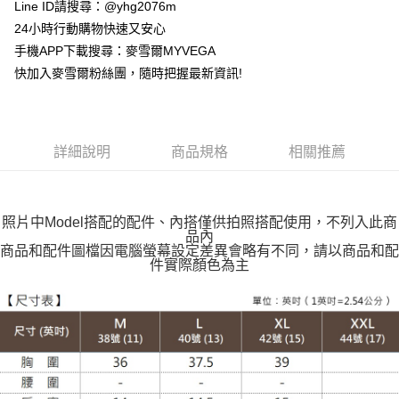
貨到付款
Line ID請搜尋：@yhg2076m
24小時行動購物快速又安心
運送方式
手機APP下載搜尋：麥雪爾MYVEGA
快加入麥雪爾粉絲團，隨時把握最新資訊!
全家取貨付款
每筆NT$100，滿NT$599(含以上)免運費
付款後全家取貨
詳細說明
商品規格
相關推薦
每筆NT$100，滿NT$599(含以上)免運費
萊爾富取貨付款
每筆NT$100，滿NT$988(含以上)免運費
照片中Model搭配的配件、內搭僅供拍照搭配使用，不列入此商
品內
付款後萊爾富取貨
商品和配件圖檔因電腦螢幕設定差異會略有不同，請以商品和配
件實際顏色為主
每筆NT$100，滿NT$988(含以上)免運費
7-11取貨付款
每筆NT$100，滿NT$988(含以上)免運費
付款後7-11取貨
每筆NT$100，滿NT$988(含以上)免運費