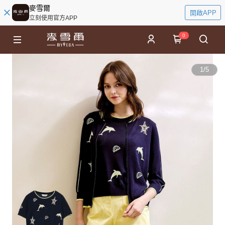
麥雪爾
開啟APP
立刻使用官方APP
0
1
/
5