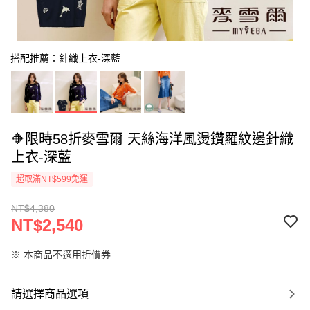
搭配推薦：針織上衣-深藍
🔶限時58折麥雪爾 天絲海洋風燙鑽羅紋邊針織
上衣-深藍
超取滿NT$599免運
NT$4,380
NT$2,540
※ 本商品不適用折價券
請選擇商品選項