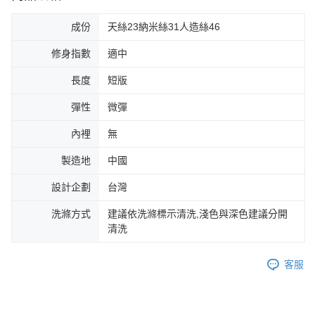
成份
天絲23納米絲31人造絲46
修身指數
適中
長度
短版
彈性
微彈
內裡
無
製造地
中國
設計企劃
台灣
洗滌方式
建議依洗滌標示清洗,淺色與深色建議分開
清洗
客服