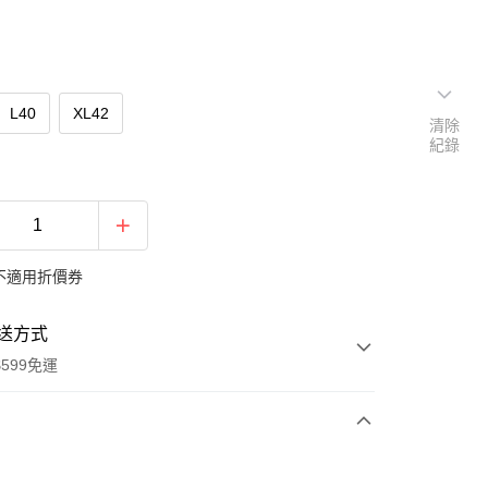
L40
XL42
清除
紀錄
不適用折價券
送方式
599免運
次付款