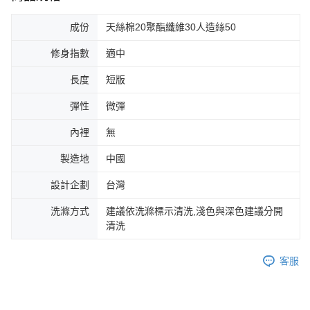
成份
天絲棉20聚酯纖維30人造絲50
修身指數
適中
長度
短版
彈性
微彈
內裡
無
製造地
中國
設計企劃
台灣
洗滌方式
建議依洗滌標示清洗,淺色與深色建議分開
清洗
客服