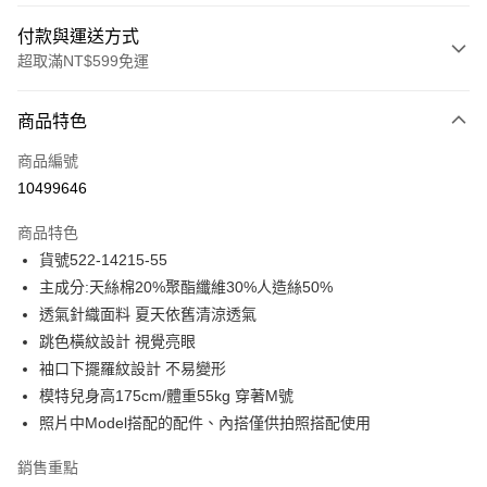
付款與運送方式
超取滿NT$599免運
付款方式
商品特色
信用卡一次付款
商品編號
信用卡分期付款
10499646
3 期 0 利率 每期
NT$827
21家銀行
商品特色
合作金庫商業銀行
第一商業銀行
超商取貨付款
貨號522-14215-55
華南商業銀行
彰化商業銀行
主成分:天絲棉20%聚酯纖維30%人造絲50%
LINE Pay
上海商業儲蓄銀行
台北富邦商業銀行
國泰世華商業銀行
兆豐國際商業銀行
透氣針織面料 夏天依舊清涼透氣
Apple Pay
臺灣中小企業銀行
台中商業銀行
跳色橫紋設計 視覺亮眼
匯豐（台灣）商業銀行
華泰商業銀行
袖口下擺羅紋設計 不易變形
街口支付
聯邦商業銀行
遠東國際商業銀行
模特兒身高175cm/體重55kg 穿著M號
元大商業銀行
永豐商業銀行
悠遊付
照片中Model搭配的配件、內搭僅供拍照搭配使用
玉山商業銀行
星展（台灣）商業銀行
台新國際商業銀行
中國信託商業銀行
ATM付款
銷售重點
台灣樂天信用卡公司