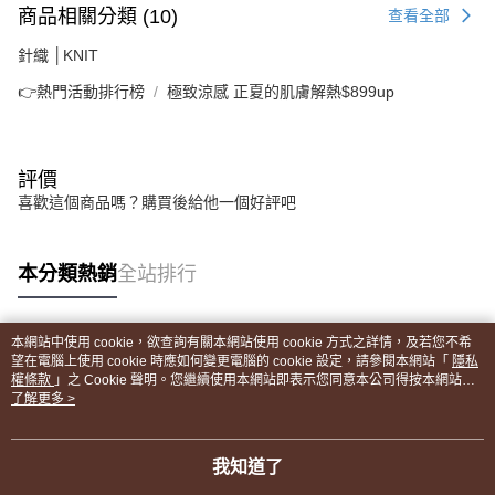
商品相關分類 (10)
查看全部
針織 │KNIT
👉熱門活動排行榜
極致涼感 正夏的肌膚解熱$899up
評價
喜歡這個商品嗎？購買後給他一個好評吧
本分類熱銷
全站排行
本網站中使用 cookie，欲查詢有關本網站使用 cookie 方式之詳情，及若您不希
熱門標籤
望在電腦上使用 cookie 時應如何變更電腦的 cookie 設定，請參閱本網站「
隱私
權條款
」之 Cookie 聲明。您繼續使用本網站即表示您同意本公司得按本網站使
用條款之 Cookie 聲明使用 cookie。
了解更多 >
我知道了