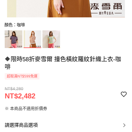
顏色：咖啡
🔶限時58折麥雪爾 撞色橫紋羅紋針織上衣-咖
啡
超取滿NT$599免運
NT$4,280
NT$2,482
※ 本商品不適用折價券
請選擇商品選項