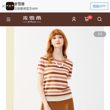
麥雪爾
開啟APP
立刻使用官方APP
0
1
/
5