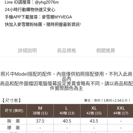
貨到付款
Line ID請搜尋：@yhg2076m
24小時行動購物快速又安心
運送方式
手機APP下載搜尋：麥雪爾MYVEGA
快加入麥雪爾粉絲團，隨時把握最新資訊!
全家取貨付款
每筆NT$100，滿NT$599(含以上)免運費
付款後全家取貨
詳細說明
商品規格
相關推薦
每筆NT$100，滿NT$599(含以上)免運費
萊爾富取貨付款
每筆NT$100，滿NT$988(含以上)免運費
照片中Model搭配的配件、內搭僅供拍照搭配使用，不列入此商
品內
付款後萊爾富取貨
商品和配件圖檔因電腦螢幕設定差異會略有不同，請以商品和配
件實際顏色為主
每筆NT$100，滿NT$988(含以上)免運費
7-11取貨付款
每筆NT$100，滿NT$988(含以上)免運費
付款後7-11取貨
每筆NT$100，滿NT$988(含以上)免運費