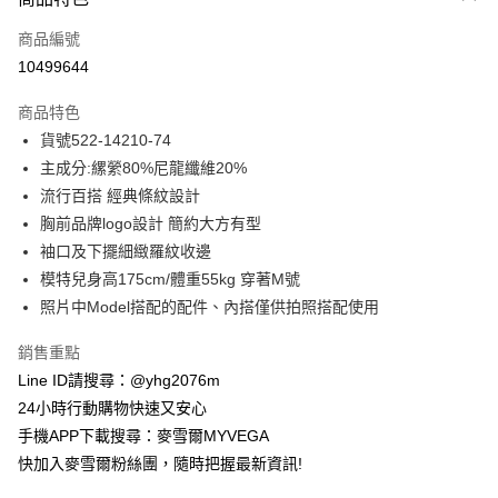
信用卡一次付款
商品編號
信用卡分期付款
10499644
3 期 0 利率 每期
NT$904
21家銀行
商品特色
合作金庫商業銀行
第一商業銀行
超商取貨付款
貨號522-14210-74
華南商業銀行
彰化商業銀行
主成分:縲縈80%尼龍纖維20%
LINE Pay
上海商業儲蓄銀行
台北富邦商業銀行
國泰世華商業銀行
兆豐國際商業銀行
流行百搭 經典條紋設計
Apple Pay
臺灣中小企業銀行
台中商業銀行
胸前品牌logo設計 簡約大方有型
匯豐（台灣）商業銀行
華泰商業銀行
袖口及下擺細緻羅紋收邊
街口支付
聯邦商業銀行
遠東國際商業銀行
模特兒身高175cm/體重55kg 穿著M號
元大商業銀行
永豐商業銀行
悠遊付
照片中Model搭配的配件、內搭僅供拍照搭配使用
玉山商業銀行
星展（台灣）商業銀行
台新國際商業銀行
中國信託商業銀行
ATM付款
銷售重點
台灣樂天信用卡公司
貨到付款
Line ID請搜尋：@yhg2076m
24小時行動購物快速又安心
運送方式
手機APP下載搜尋：麥雪爾MYVEGA
快加入麥雪爾粉絲團，隨時把握最新資訊!
全家取貨付款