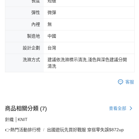
長度
短版
彈性
微彈
內裡
無
製造地
中國
設計企劃
台灣
洗滌方式
建議依洗滌標示清洗,淺色與深色建議分開
清洗
客服
商品相關分類 (7)
查看全部
針織 │KNIT
👉熱門活動排行榜
出國遊玩先買好戰服 穿搭零失誤$872up