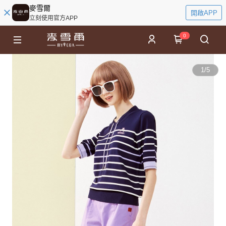
麥雪爾
開啟APP
立刻使用官方APP
0
1
/
5