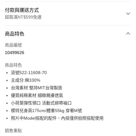
付款與運送方式
超取滿NT$599免運
付款方式
商品特色
信用卡一次付款
商品編號
信用卡分期付款
10499626
3 期 0 利率 每期
NT$730
21家銀行
商品特色
合作金庫商業銀行
第一商業銀行
超商取貨付款
貨號522-11608-70
華南商業銀行
彰化商業銀行
主成分:棉100%
LINE Pay
上海商業儲蓄銀行
台北富邦商業銀行
國泰世華商業銀行
兆豐國際商業銀行
台灣素材 堅持MIT台灣製造
Apple Pay
臺灣中小企業銀行
台中商業銀行
優質純棉素材 細緻親膚透氣
匯豐（台灣）商業銀行
華泰商業銀行
小荷葉彈性領口 活動式綁帶袖口
街口支付
聯邦商業銀行
遠東國際商業銀行
模特兒身高175cm/體重55kg 穿著M號
元大商業銀行
永豐商業銀行
悠遊付
照片中Model搭配的配件、內搭僅供拍照搭配使用
玉山商業銀行
星展（台灣）商業銀行
台新國際商業銀行
中國信託商業銀行
ATM付款
銷售重點
台灣樂天信用卡公司