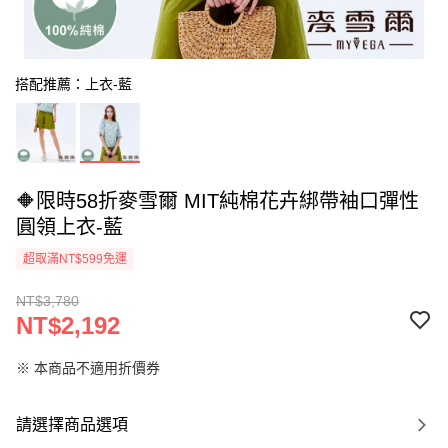
搭配推薦：上衣-藍
🔶限時58折麥雪爾 MIT純棉花卉綁帶袖口彈性
圓領上衣-藍
超取滿NT$599免運
NT$3,780
NT$2,192
※ 本商品不適用折價券
請選擇商品選項