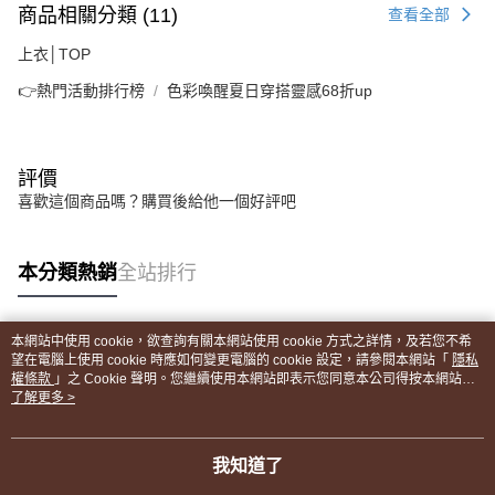
商品相關分類 (11)
查看全部
上衣│TOP
👉熱門活動排行榜
色彩喚醒夏日穿搭靈感68折up
評價
喜歡這個商品嗎？購買後給他一個好評吧
本分類熱銷
全站排行
本網站中使用 cookie，欲查詢有關本網站使用 cookie 方式之詳情，及若您不希
熱門標籤
望在電腦上使用 cookie 時應如何變更電腦的 cookie 設定，請參閱本網站「
隱私
權條款
」之 Cookie 聲明。您繼續使用本網站即表示您同意本公司得按本網站使
用條款之 Cookie 聲明使用 cookie。
了解更多 >
我知道了