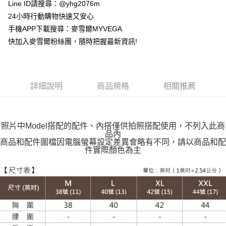
貨到付款
Line ID請搜尋：@yhg2076m
24小時行動購物快速又安心
運送方式
手機APP下載搜尋：麥雪爾MYVEGA
快加入麥雪爾粉絲團，隨時把握最新資訊!
全家取貨付款
每筆NT$100，滿NT$599(含以上)免運費
付款後全家取貨
詳細說明
商品規格
相關推薦
每筆NT$100，滿NT$599(含以上)免運費
萊爾富取貨付款
每筆NT$100，滿NT$988(含以上)免運費
照片中Model搭配的配件、內搭僅供拍照搭配使用，不列入此商
品內
付款後萊爾富取貨
商品和配件圖檔因電腦螢幕設定差異會略有不同，請以商品和配
件實際顏色為主
每筆NT$100，滿NT$988(含以上)免運費
7-11取貨付款
每筆NT$100，滿NT$988(含以上)免運費
付款後7-11取貨
每筆NT$100，滿NT$988(含以上)免運費