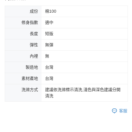
成份
棉100
修身指數
適中
長度
短版
彈性
無彈
內裡
無
製造地
台灣
素材產地
台灣
洗滌方式
建議依洗滌標示清洗,淺色與深色建議分開
清洗
客服