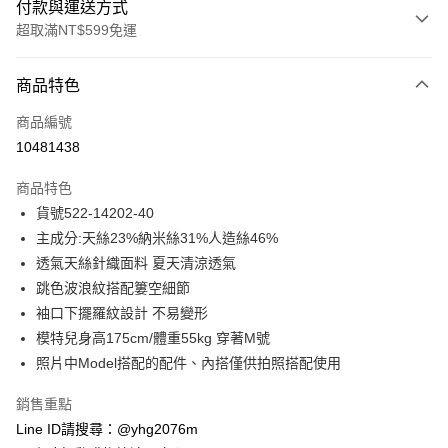
付款與運送方式
超取滿NT$599免運
付款方式
商品特色
信用卡一次付款
商品編號
信用卡分期付款
10481438
3 期 0 利率 每期
NT$827
21家銀行
商品特色
合作金庫商業銀行
第一商業銀行
超商取貨付款
貨號522-14202-40
華南商業銀行
彰化商業銀行
主成分:天絲23%納米絲31%人造絲46%
LINE Pay
上海商業儲蓄銀行
台北富邦商業銀行
國泰世華商業銀行
兆豐國際商業銀行
透氣天絲針織面料 夏天清涼透氣
Apple Pay
臺灣中小企業銀行
台中商業銀行
跳色波浪紋搭配簍空細節
匯豐（台灣）商業銀行
華泰商業銀行
袖口下擺羅紋設計 不易變形
街口支付
聯邦商業銀行
遠東國際商業銀行
模特兒身高175cm/體重55kg 穿著M號
元大商業銀行
永豐商業銀行
悠遊付
照片中Model搭配的配件、內搭僅供拍照搭配使用
玉山商業銀行
星展（台灣）商業銀行
台新國際商業銀行
中國信託商業銀行
ATM付款
銷售重點
台灣樂天信用卡公司
貨到付款
Line ID請搜尋：@yhg2076m