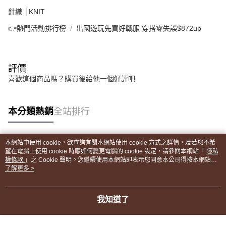
針織 │KNIT
👉熱門活動排行榜
出國遊玩先買好戰服 穿搭零失誤$872up
評價
喜歡這個商品嗎？購買後給他一個好評吧
本分類熱銷
全站排行
本網站中使用 cookie，欲查詢有關本網站使用 cookie 方式之詳情，及若您不希
熱門標籤
望在電腦上使用 cookie 時應如何變更電腦的 cookie 設定，請參閱本網站「
隱私
權條款
」之 Cookie 聲明。您繼續使用本網站即表示您同意本公司得按本網站使
用條款之 Cookie 聲明使用 cookie。
了解更多 >
我知道了