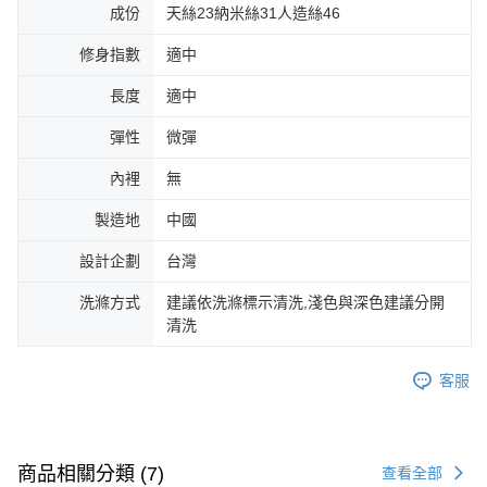
成份
天絲23納米絲31人造絲46
修身指數
適中
長度
適中
彈性
微彈
內裡
無
製造地
中國
設計企劃
台灣
洗滌方式
建議依洗滌標示清洗,淺色與深色建議分開
清洗
客服
商品相關分類 (7)
查看全部