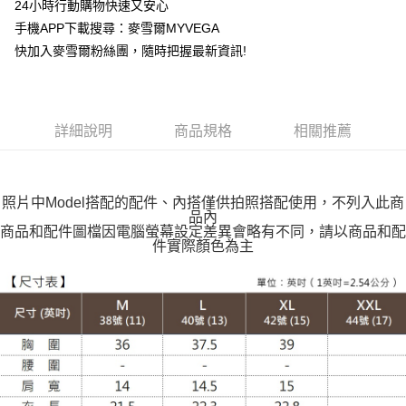
24小時行動購物快速又安心
運送方式
手機APP下載搜尋：麥雪爾MYVEGA
快加入麥雪爾粉絲團，隨時把握最新資訊!
全家取貨付款
每筆NT$100，滿NT$599(含以上)免運費
付款後全家取貨
詳細說明
商品規格
相關推薦
每筆NT$100，滿NT$599(含以上)免運費
萊爾富取貨付款
每筆NT$100，滿NT$988(含以上)免運費
照片中Model搭配的配件、內搭僅供拍照搭配使用，不列入此商
品內
付款後萊爾富取貨
商品和配件圖檔因電腦螢幕設定差異會略有不同，請以商品和配
件實際顏色為主
每筆NT$100，滿NT$988(含以上)免運費
7-11取貨付款
每筆NT$100，滿NT$988(含以上)免運費
付款後7-11取貨
每筆NT$100，滿NT$988(含以上)免運費
大嘴鳥宅配通