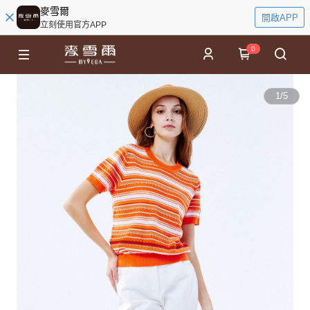
麥雪爾
開啟APP
立刻使用官方APP
0
1
/
5