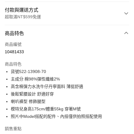
付款與運送方式
超取滿NT$599免運
付款方式
商品特色
信用卡一次付款
商品編號
信用卡分期付款
10481433
3 期 0 利率 每期
NT$769
21家銀行
商品特色
合作金庫商業銀行
第一商業銀行
超商取貨付款
貨號522-13908-70
華南商業銀行
彰化商業銀行
主成分:棉98%彈性纖維2%
LINE Pay
上海商業儲蓄銀行
台北富邦商業銀行
國泰世華商業銀行
兆豐國際商業銀行
高含棉彈力水洗牛仔丹寧面料 薄挺舒適
Apple Pay
臺灣中小企業銀行
台中商業銀行
後鬆緊腰設計 舒適好穿
匯豐（台灣）商業銀行
華泰商業銀行
喇叭褲型 修飾腿型
街口支付
聯邦商業銀行
遠東國際商業銀行
模特兒身高175cm/體重55kg 穿著M號
元大商業銀行
永豐商業銀行
悠遊付
照片中Model搭配的配件、內搭僅供拍照搭配使用
玉山商業銀行
星展（台灣）商業銀行
台新國際商業銀行
中國信託商業銀行
ATM付款
銷售重點
台灣樂天信用卡公司