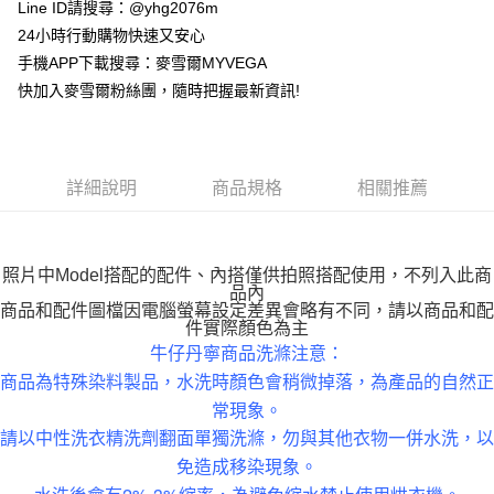
貨到付款
Line ID請搜尋：@yhg2076m
24小時行動購物快速又安心
運送方式
手機APP下載搜尋：麥雪爾MYVEGA
快加入麥雪爾粉絲團，隨時把握最新資訊!
全家取貨付款
每筆NT$100，滿NT$599(含以上)免運費
付款後全家取貨
詳細說明
商品規格
相關推薦
每筆NT$100，滿NT$599(含以上)免運費
萊爾富取貨付款
每筆NT$100，滿NT$988(含以上)免運費
照片中Model搭配的配件、內搭僅供拍照搭配使用，不列入此商
品內
付款後萊爾富取貨
商品和配件圖檔因電腦螢幕設定差異會略有不同，請以商品和配
件實際顏色為主
每筆NT$100，滿NT$988(含以上)免運費
牛仔丹寧商品洗滌注意：
商品為特殊染料製品，水洗時顏色會稍微掉落，為產品的自然正
7-11取貨付款
常現象。
每筆NT$100，滿NT$988(含以上)免運費
請以中性洗衣精洗劑翻面單獨洗滌，勿與其他衣物一併水洗，以
付款後7-11取貨
免造成移染現象。
每筆NT$100，滿NT$988(含以上)免運費