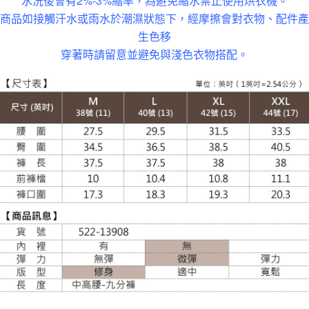
水洗後會有2%-3%縮率，為避免縮水禁止使用烘衣機。
大嘴鳥宅配通
商品如接觸汗水或雨水於潮濕狀態下，經摩擦會對衣物、配件產
生色移
每筆NT$100，滿NT$988(含以上)免運費
穿著時請留意並避免與淺色衣物搭配。
貨到付款
每筆NT$120