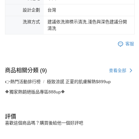
設計企劃
台灣
洗滌方式
建議依洗滌標示清洗,淺色與深色建議分開
清洗
客服
商品相關分類 (9)
查看全部
👉熱門活動排行榜
極致涼感 正夏的肌膚解熱$899up
🔶獨家熱銷絕版品專區888up🔶
評價
喜歡這個商品嗎？購買後給他一個好評吧