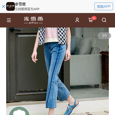
麥雪爾
開啟APP
立刻使用官方APP
0
1
/
5