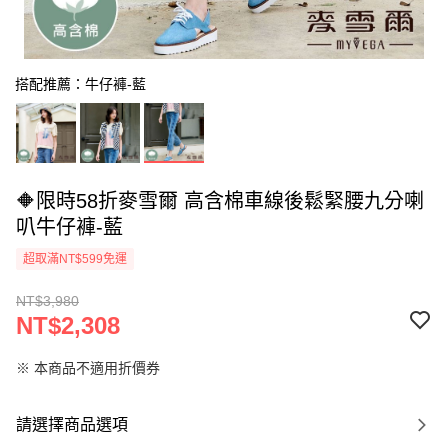
搭配推薦：牛仔褲-藍
🔶限時58折麥雪爾 高含棉車線後鬆緊腰九分喇
叭牛仔褲-藍
超取滿NT$599免運
NT$3,980
NT$2,308
※ 本商品不適用折價券
請選擇商品選項