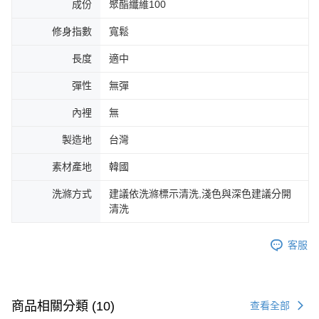
成份
聚酯纖維100
修身指數
寬鬆
長度
適中
彈性
無彈
內裡
無
製造地
台灣
素材產地
韓國
洗滌方式
建議依洗滌標示清洗,淺色與深色建議分開
清洗
客服
商品相關分類 (10)
查看全部