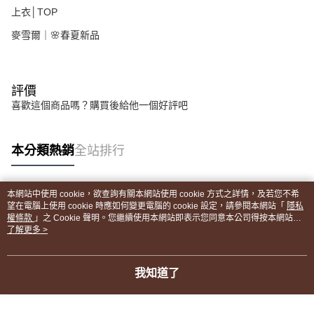
上衣│TOP
麥雪爾｜🌸春夏新品
評價
喜歡這個商品嗎？購買後給他一個好評吧
本分類熱銷
全站排行
本網站中使用 cookie，欲查詢有關本網站使用 cookie 方式之詳情，及若您不希
熱門標籤
望在電腦上使用 cookie 時應如何變更電腦的 cookie 設定，請參閱本網站「
隱私
權條款
」之 Cookie 聲明。您繼續使用本網站即表示您同意本公司得按本網站使
用條款之 Cookie 聲明使用 cookie。
了解更多 >
我知道了