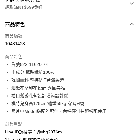
付款與運送方式
超取滿NT$599免運
付款方式
商品特色
信用卡一次付款
商品編號
信用卡分期付款
10481423
3 期 0 利率 每期
NT$846
21家銀行
商品特色
合作金庫商業銀行
第一商業銀行
超商取貨付款
貨號522-11620-74
華南商業銀行
彰化商業銀行
主成分:聚酯纖維100%
LINE Pay
上海商業儲蓄銀行
台北富邦商業銀行
國泰世華商業銀行
兆豐國際商業銀行
韓國面料 堅持MIT台灣製造
Apple Pay
臺灣中小企業銀行
台中商業銀行
細緻花朵印花設計 秀氣典雅
匯豐（台灣）商業銀行
華泰商業銀行
袖口鬆緊花苞設計增添設計感
街口支付
聯邦商業銀行
遠東國際商業銀行
模特兒身高175cm/體重55kg 穿著M號
元大商業銀行
永豐商業銀行
悠遊付
照片中Model搭配的配件、內搭僅供拍照搭配使用
玉山商業銀行
星展（台灣）商業銀行
台新國際商業銀行
中國信託商業銀行
ATM付款
銷售重點
台灣樂天信用卡公司
貨到付款
Line ID請搜尋：@yhg2076m
24小時行動購物快速又安心