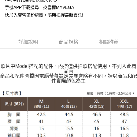
運送方式
手機APP下載搜尋：麥雪爾MYVEGA
快加入麥雪爾粉絲團，隨時把握最新資訊!
全家取貨付款
每筆NT$100，滿NT$599(含以上)免運費
付款後全家取貨
詳細說明
商品規格
相關推薦
每筆NT$100，滿NT$599(含以上)免運費
萊爾富取貨付款
每筆NT$100，滿NT$988(含以上)免運費
照片中Model搭配的配件、內搭僅供拍照搭配使用，不列入此商
品內
付款後萊爾富取貨
商品和配件圖檔因電腦螢幕設定差異會略有不同，請以商品和配
件實際顏色為主
每筆NT$100，滿NT$988(含以上)免運費
7-11取貨付款
每筆NT$100，滿NT$988(含以上)免運費
付款後7-11取貨
每筆NT$100，滿NT$988(含以上)免運費
大嘴鳥宅配通