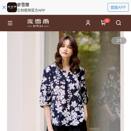
麥雪爾
開啟APP
立刻使用官方APP
0
1
/
5