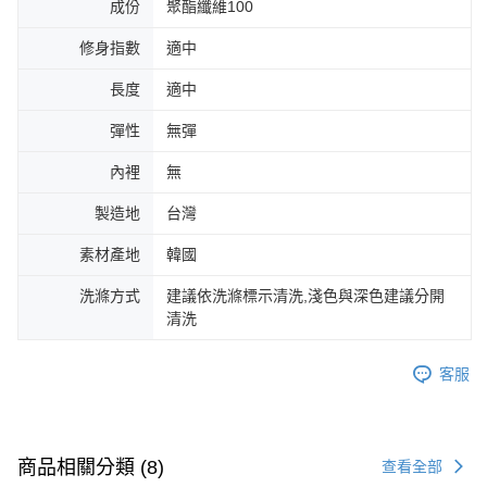
成份
聚酯纖維100
修身指數
適中
長度
適中
彈性
無彈
內裡
無
製造地
台灣
素材產地
韓國
洗滌方式
建議依洗滌標示清洗,淺色與深色建議分開
清洗
客服
商品相關分類 (8)
查看全部