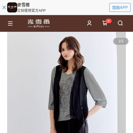
麥雪爾
開啟APP
立刻使用官方APP
0
1
/
5