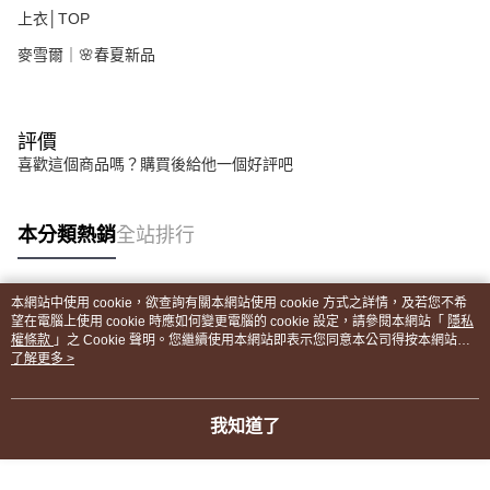
上衣│TOP
麥雪爾｜🌸春夏新品
評價
喜歡這個商品嗎？購買後給他一個好評吧
本分類熱銷
全站排行
本網站中使用 cookie，欲查詢有關本網站使用 cookie 方式之詳情，及若您不希
熱門標籤
望在電腦上使用 cookie 時應如何變更電腦的 cookie 設定，請參閱本網站「
隱私
權條款
」之 Cookie 聲明。您繼續使用本網站即表示您同意本公司得按本網站使
用條款之 Cookie 聲明使用 cookie。
了解更多 >
我知道了