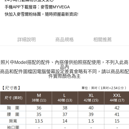
運送方式
手機APP下載搜尋：麥雪爾MYVEGA
快加入麥雪爾粉絲團，隨時把握最新資訊!
全家取貨付款
每筆NT$100，滿NT$599(含以上)免運費
付款後全家取貨
詳細說明
商品規格
相關推薦
每筆NT$100，滿NT$599(含以上)免運費
萊爾富取貨付款
每筆NT$100，滿NT$988(含以上)免運費
照片中Model搭配的配件、內搭僅供拍照搭配使用，不列入此商
品內
付款後萊爾富取貨
商品和配件圖檔因電腦螢幕設定差異會略有不同，請以商品和配
件實際顏色為主
每筆NT$100，滿NT$988(含以上)免運費
7-11取貨付款
每筆NT$100，滿NT$988(含以上)免運費
付款後7-11取貨
每筆NT$100，滿NT$988(含以上)免運費
大嘴鳥宅配通