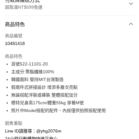
付款與運送方式
超取滿NT$599免運
付款方式
商品特色
信用卡一次付款
商品編號
信用卡分期付款
10481418
3 期 0 利率 每期
NT$730
21家銀行
商品特色
合作金庫商業銀行
第一商業銀行
超商取貨付款
貨號522-11101-20
華南商業銀行
彰化商業銀行
主成分:聚酯纖維100%
LINE Pay
上海商業儲蓄銀行
台北富邦商業銀行
國泰世華商業銀行
兆豐國際商業銀行
韓國面料 堅持MIT台灣製造
Apple Pay
臺灣中小企業銀行
台中商業銀行
假兩件式拼接設計 增添多層次亮點
匯豐（台灣）商業銀行
華泰商業銀行
無論搭配洋裝或褲裝 整體搭配加分
街口支付
聯邦商業銀行
遠東國際商業銀行
模特兒身高175cm/體重55kg 穿著M號
元大商業銀行
永豐商業銀行
悠遊付
照片中Model搭配的配件、內搭僅供拍照搭配使用
玉山商業銀行
星展（台灣）商業銀行
台新國際商業銀行
中國信託商業銀行
ATM付款
銷售重點
台灣樂天信用卡公司
貨到付款
Line ID請搜尋：@yhg2076m
24小時行動購物快速又安心