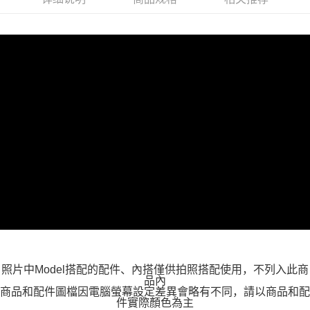
每笔NT$100，满NT$599(含以上)免运费
萊爾富取貨付款
每笔NT$100，满NT$988(含以上)免运费
付款後萊爾富取貨
每笔NT$100，满NT$988(含以上)免运费
7-11取貨付款
每笔NT$100，满NT$988(含以上)免运费
付款後7-11取貨
每笔NT$100，满NT$988(含以上)免运费
大嘴鳥宅配通
每笔NT$100，满NT$988(含以上)免运费
貨到付款
照片中Model搭配的配件、內搭僅供拍照搭配使用，不列入此商
每笔NT$120
品內
商品和配件圖檔因電腦螢幕設定差異會略有不同，請以商品和配
件實際顏色為主