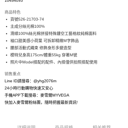
10454093
3期 0利率，每期
NT$464
21家银行
商品特色
合作金库商业银行
第一商业银行
超商取货付款
貨號526-21703-74
华南商业银行
彰化商业银行
主成分絲光棉100%
LINE Pay
上海商业储蓄银行
台北富邦商业银行
国泰世华商业银行
兆丰国际商业银行
滑順100%絲光棉拼接特殊鏤空工藝格紋純棉面料
Apple Pay
台湾中小企业银行
台中商业银行
袖口甜美感小荷葉 可拆卸精緻M字飾品
汇丰（台湾）商业银行
华泰商业银行
腰部活動式繩束 修飾身形多變造型
街口支付
联邦商业银行
远东国际商业银行
模特兒身高175cm/體重55kg 穿著M號
元大商业银行
永丰商业银行
悠遊付
照片中Model搭配的配件、內搭僅供拍照搭配使用
玉山商业银行
星展（台湾）商业银行
台新国际商业银行
中国信托商业银行
ATM付款
销售重点
台湾乐天信用卡公司
货到付款
Line ID請搜尋：@yhg2076m
24小時行動購物快速又安心
运送方式
手機APP下載搜尋：麥雪爾MYVEGA
快加入麥雪爾粉絲團，隨時把握最新資訊!
全家取貨付款
每笔NT$100，满NT$599(含以上)免运费
付款後全家取貨
详细说明
商品规格
相关推荐