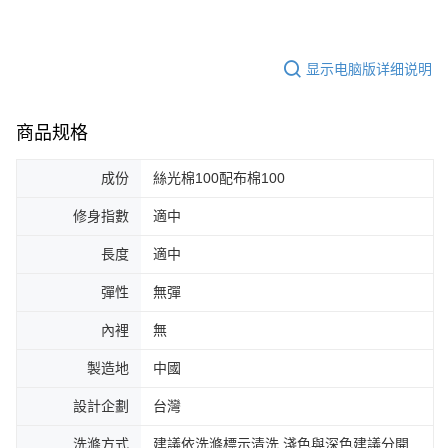
显示电脑版详细说明
商品规格
成份
絲光棉100配布棉100
修身指數
適中
長度
適中
彈性
無彈
內裡
無
製造地
中國
設計企劃
台灣
洗滌方式
建議依洗滌標示清洗,淺色與深色建議分開