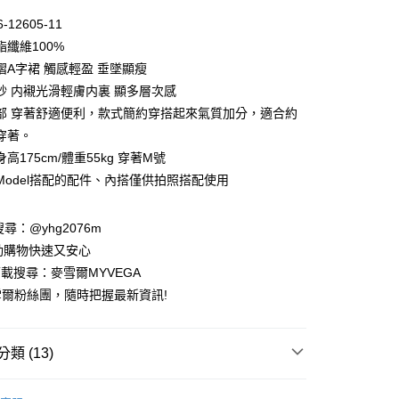
0 利率 每期
NT$483
21家銀行
-12605-11
庫商業銀行
第一商業銀行
酯纖維100%
付款
業銀行
彰化商業銀行
褶A字裙 觸感輕盈 垂墜顯瘦
業儲蓄銀行
台北富邦商業銀行
紗 内襯光滑輕膚内裏 顯多層次感
華商業銀行
兆豐國際商業銀行
部 穿著舒適便利，款式簡約穿搭起來氣質加分，適合約
小企業銀行
台中商業銀行
穿著。
台灣）商業銀行
華泰商業銀行
業銀行
遠東國際商業銀行
高175cm/體重55kg 穿著M號
業銀行
永豐商業銀行
Model搭配的配件、內搭僅供拍照搭配使用
業銀行
星展（台灣）商業銀行
際商業銀行
中國信託商業銀行
請搜尋：@yhg2076m
天信用卡公司
動購物快速又安心
下載搜尋：麥雪爾MYVEGA
爾粉絲團，隨時把握最新資訊!
付款
類 (13)
00，滿NT$599(含以上)免運費
動排行榜
📱會員日專屬APP限定活動
家取貨