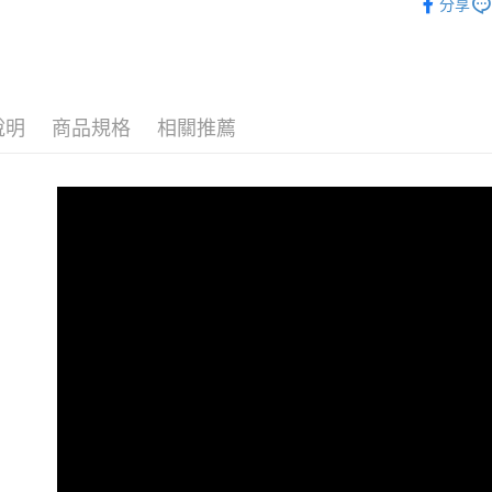
分享
👉熱門活
每筆NT$1
👉熱門活
萊爾富取
每筆NT$1
裙裝│SKI
說明
商品規格
相關推薦
👉熱門活
付款後萊
每筆NT$1
🔶獨家熱銷
🛍️熱銷絕
7-11取貨
每筆NT$1
👉熱門活
付款後7-1
👉熱門活
每筆NT$1
【VIP限
大嘴鳥宅
【雲朵女
每筆NT$1
👉熱門活
貨到付款
精準遮修
每筆NT$1