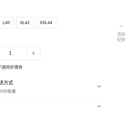
L40
XL42
XXL44
清除
紀錄
不適用折價券
送方式
599免運
次付款
期付款