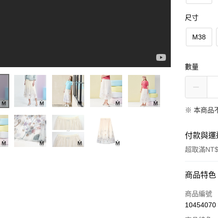
尺寸
M38
數量
※ 本商品
付款與運
超取滿NT$
付款方式
商品特色
信用卡一
商品編號
10454070
信用卡分