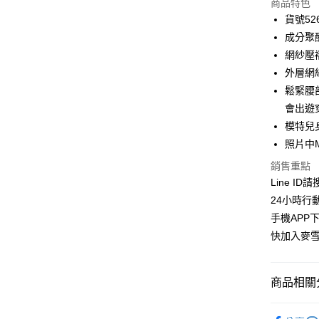
商品特色
3 期 
貨號526
合作金
成分聚
超商取貨
華南商
網紗壓
LINE Pay
上海商
外層網
國泰世
鬆緊腰
Apple Pay
臺灣中
會出遊
匯豐（
街口支付
聯邦商
模特兒身
元大商
悠遊付
照片中
玉山商
銷售重點
台新國
ATM付款
Line ID
台灣樂
貨到付款
24小時行
手機APP
快加入麥雪
運送方式
全家取貨
商品相關分
每筆NT$1
👉熱門活
付款後全