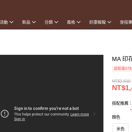
活動
新品
分類
風格
好康報報
穿搭
MA 
超取滿NT$
NT$2,500
NT$1,
搭配推薦：
顏色
米色