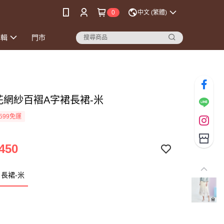
0
中文 (繁體)
專輯
門市
印花網紗百褶A字裙長裙-米
599免運
450
長裙-米