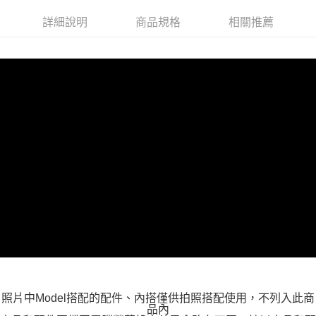
付款後全家取貨
詳細說明
商品規格
相關推薦
每筆NT$100，滿NT$599(含以上)免運費
萊爾富取貨付款
每筆NT$100，滿NT$988(含以上)免運費
付款後萊爾富取貨
每筆NT$100，滿NT$988(含以上)免運費
7-11取貨付款
每筆NT$100，滿NT$988(含以上)免運費
付款後7-11取貨
每筆NT$100，滿NT$988(含以上)免運費
大嘴鳥宅配通
每筆NT$100，滿NT$988(含以上)免運費
貨到付款
照片中Model搭配的配件、內搭僅供拍照搭配使用，不列入此商
每筆NT$120
品內