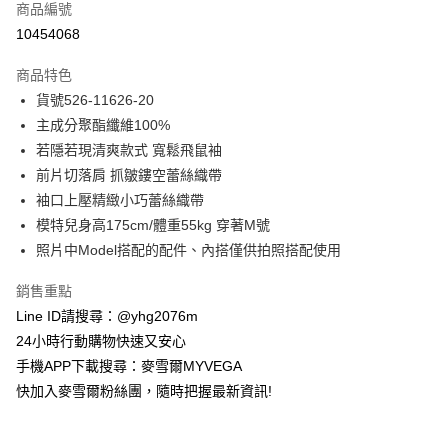
商品編號
信用卡分期付款
10454068
3 期 0 利率 每期
NT$502
21家銀行
商品特色
合作金庫商業銀行
第一商業銀行
超商取貨付款
貨號526-11626-20
華南商業銀行
彰化商業銀行
主成分聚酯纖維100%
LINE Pay
上海商業儲蓄銀行
台北富邦商業銀行
國泰世華商業銀行
兆豐國際商業銀行
若隱若現清爽款式 寬鬆飛鼠袖
Apple Pay
臺灣中小企業銀行
台中商業銀行
前片切落肩 抓皺鏤空蕾絲織帶
匯豐（台灣）商業銀行
華泰商業銀行
袖口上壓精緻小巧蕾絲織帶
街口支付
聯邦商業銀行
遠東國際商業銀行
模特兒身高175cm/體重55kg 穿著M號
元大商業銀行
永豐商業銀行
悠遊付
照片中Model搭配的配件、內搭僅供拍照搭配使用
玉山商業銀行
星展（台灣）商業銀行
台新國際商業銀行
中國信託商業銀行
ATM付款
銷售重點
台灣樂天信用卡公司
貨到付款
Line ID請搜尋：@yhg2076m
24小時行動購物快速又安心
運送方式
手機APP下載搜尋：麥雪爾MYVEGA
快加入麥雪爾粉絲團，隨時把握最新資訊!
全家取貨付款
每筆NT$100，滿NT$599(含以上)免運費