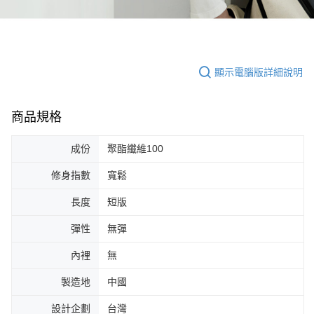
顯示電腦版詳細說明
商品規格
成份
聚酯纖維100
修身指數
寬鬆
長度
短版
彈性
無彈
內裡
無
製造地
中國
設計企劃
台灣