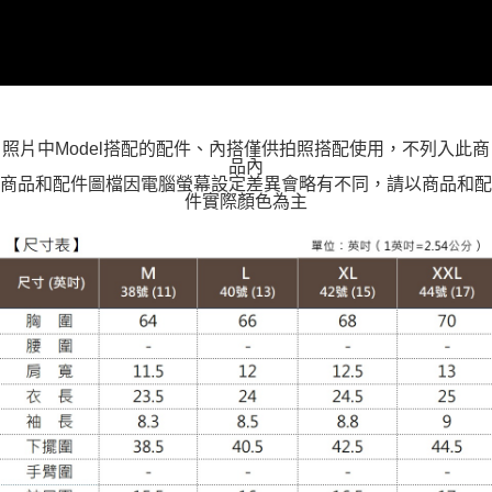
每筆NT$100，滿NT$988(含以上)免運費
大嘴鳥宅配通
每筆NT$100，滿NT$988(含以上)免運費
貨到付款
照片中Model搭配的配件、內搭僅供拍照搭配使用，不列入此商
每筆NT$120
品內
商品和配件圖檔因電腦螢幕設定差異會略有不同，請以商品和配
件實際顏色為主