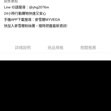
銷售重點
台灣樂天信用卡公司
貨到付款
Line ID請搜尋：@yhg2076m
24小時行動購物快速又安心
運送方式
手機APP下載搜尋：麥雪爾MYVEGA
快加入麥雪爾粉絲團，隨時把握最新資訊!
全家取貨付款
每筆NT$100，滿NT$599(含以上)免運費
付款後全家取貨
詳細說明
商品規格
相關推薦
每筆NT$100，滿NT$599(含以上)免運費
萊爾富取貨付款
每筆NT$100，滿NT$988(含以上)免運費
付款後萊爾富取貨
每筆NT$100，滿NT$988(含以上)免運費
7-11取貨付款
每筆NT$100，滿NT$988(含以上)免運費
付款後7-11取貨