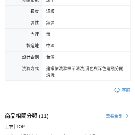
長度
短版
彈性
無彈
內裡
無
製造地
中國
設計企劃
台灣
洗滌方式
建議依洗滌標示清洗,淺色與深色建議分開
清洗
客服
商品相關分類 (11)
查看全部
上衣│TOP