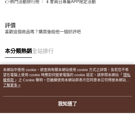
👉熱門活動排行榜
📱會員日專屬APP限定活動
評價
喜歡這個商品嗎？購買後給他一個好評吧
本分類熱銷
全站排行
本網站中使用 cookie，欲查詢有關本網站使用 cookie 方式之詳情，及若您不希
熱門標籤
望在電腦上使用 cookie 時應如何變更電腦的 cookie 設定，請參閱本網站「
隱私
權條款
」之 Cookie 聲明。您繼續使用本網站即表示您同意本公司得按本網站使
用條款之 Cookie 聲明使用 cookie。
了解更多 >
我知道了