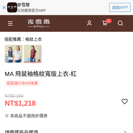
麥雪爾
開啟APP
立刻使用官方APP
0
搭配推薦：格紋上衣
MA 飛鼠袖格紋寬版上衣-紅
超取滿NT$599免運
NT$2,100
NT$1,218
※ 本商品不適用折價券
請選擇商品選項