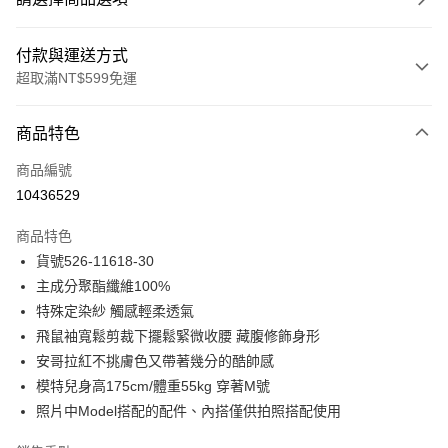
付款與運送方式
超取滿NT$599免運
付款方式
商品特色
信用卡一次付款
商品編號
信用卡分期付款
10436529
3 期 0 利率 每期
NT$406
21家銀行
商品特色
合作金庫商業銀行
第一商業銀行
超商取貨付款
貨號526-11618-30
華南商業銀行
彰化商業銀行
主成分聚酯纖維100%
LINE Pay
上海商業儲蓄銀行
台北富邦商業銀行
國泰世華商業銀行
兆豐國際商業銀行
特殊定染紗 觸感輕柔透氣
Apple Pay
臺灣中小企業銀行
台中商業銀行
飛鼠袖寬鬆剪裁下擺鬆緊微收腰 藏腹修飾身形
匯豐（台灣）商業銀行
華泰商業銀行
安哥拉紅不挑膚色又帶著幾分的酷帥感
街口支付
聯邦商業銀行
遠東國際商業銀行
模特兒身高175cm/體重55kg 穿著M號
元大商業銀行
永豐商業銀行
悠遊付
照片中Model搭配的配件、內搭僅供拍照搭配使用
玉山商業銀行
星展（台灣）商業銀行
台新國際商業銀行
中國信託商業銀行
ATM付款