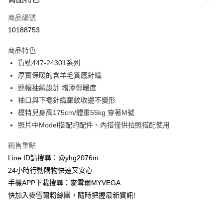
信用卡一次付款
商品編號
信用卡分期付款
10188753
3 期 0 利率 每期
NT$506
21家銀行
商品特色
合作金庫商業銀行
第一商業銀行
超商取貨付款
貨號447-24301系列
華南商業銀行
彰化商業銀行
厚實保暖的含羊毛質感針織
LINE Pay
上海商業儲蓄銀行
台北富邦商業銀行
國泰世華商業銀行
兆豐國際商業銀行
連帽抽繩設計 增添保暖度
Apple Pay
臺灣中小企業銀行
台中商業銀行
袖口與下襬針織羅紋收邊不變形
匯豐（台灣）商業銀行
華泰商業銀行
模特兒身高175cm/體重55kg 穿著M號
街口支付
聯邦商業銀行
遠東國際商業銀行
照片中Model搭配的配件、內搭僅供拍照搭配使用
元大商業銀行
永豐商業銀行
悠遊付
玉山商業銀行
星展（台灣）商業銀行
銷售重點
台新國際商業銀行
中國信託商業銀行
ATM付款
Line ID請搜尋：@yhg2076m
台灣樂天信用卡公司
貨到付款
24小時行動購物快速又安心
手機APP下載搜尋：麥雪爾MYVEGA
運送方式
快加入麥雪爾粉絲團，隨時把握最新資訊!
全家取貨付款