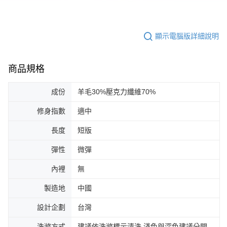
顯示電腦版詳細說明
商品規格
成份
羊毛30%壓克力纖維70%
修身指數
適中
長度
短版
彈性
微彈
內裡
無
製造地
中國
設計企劃
台灣
洗滌方式
建議依洗滌標示清洗,淺色與深色建議分開