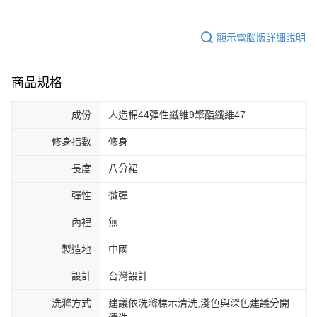
顯示電腦版詳細說明
商品規格
成份
人造棉44彈性纖維9聚酯纖維47
修身指數
修身
長度
八分裙
彈性
微彈
內裡
無
製造地
中國
設計
台灣設計
洗滌方式
建議依洗滌標示清洗,淺色與深色建議分開