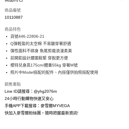
信用卡一次付款
商品編號
信用卡分期付款
10110887
3 期 0 利率 每期
NT$329
21家銀行
商品特色
合作金庫商業銀行
第一商業銀行
超商取貨付款
貨號446-22806-21
華南商業銀行
彰化商業銀行
Q彈輕盈的太空棉 不易皺穿著舒適
LINE Pay
上海商業儲蓄銀行
台北富邦商業銀行
國泰世華商業銀行
兆豐國際商業銀行
彈性面料不綁身 魚尾剪裁浪漫柔美
Apple Pay
臺灣中小企業銀行
台中商業銀行
前開釦設計腰圍鬆緊 穿脫更方便
匯豐（台灣）商業銀行
華泰商業銀行
模特兒身高175cm/體重55kg 穿著M號
街口支付
聯邦商業銀行
遠東國際商業銀行
照片中Model搭配的配件、內搭僅供拍照搭配使用
元大商業銀行
永豐商業銀行
悠遊付
玉山商業銀行
星展（台灣）商業銀行
銷售重點
台新國際商業銀行
中國信託商業銀行
ATM付款
Line ID請搜尋：@yhg2076m
台灣樂天信用卡公司
貨到付款
24小時行動購物快速又安心
手機APP下載搜尋：麥雪爾MYVEGA
運送方式
快加入麥雪爾粉絲團，隨時把握最新資訊!
全家取貨付款